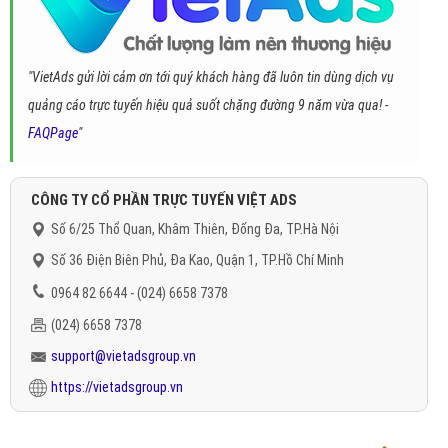
"VietAds gửi lời cảm ơn tới quý khách hàng đã luôn tin dùng dịch vụ
quảng cáo trực tuyến hiệu quả suốt chặng đường 9 năm vừa qua! -
FAQPage
"
CÔNG TY CỔ PHẦN TRỰC TUYẾN VIỆT ADS
Số 6/25 Thổ Quan, Khâm Thiên, Đống Đa, TP.Hà Nội
Số 36 Điện Biên Phủ, Đa Kao, Quận 1, TP.Hồ Chí Minh
0964 82 6644 - (024) 6658 7378
(024) 6658 7378
support@vietadsgroup.vn
https://vietadsgroup.vn