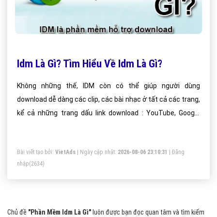
Idm Là Gì? Tìm Hiểu Về Idm Là Gì?
Không những thế, IDM còn có thể giúp người dùng
download dễ dàng các clip, các bài nhạc ở tất cả các trang,
kể cả những trang dấu link download : YouTube, Google
Video, MySpaceTV, chỉ với 1 click chuột.
Bài viết tạo bởi:
VietAds
| Ngày cập nhật:
2026-08-06 23:10:31
|
Đăng
nhập
(2634)
Chủ đề
"Phần Mềm Idm Là Gì"
luôn được bạn đọc quan tâm và tìm kiếm