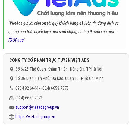
"VietAds gửi lời cảm ơn tới quý khách hàng đã luôn tin dùng dịch vụ
quảng cáo trực tuyến hiệu quả suốt chặng đường 9 năm vừa qua! -
FAQPage
"
CÔNG TY CỔ PHẦN TRỰC TUYẾN VIỆT ADS
Số 6/25 Thổ Quan, Khâm Thiên, Đống Đa, TP.Hà Nội
Số 36 Điện Biên Phủ, Đa Kao, Quận 1, TP.Hồ Chí Minh
0964 82 6644 - (024) 6658 7378
(024) 6658 7378
support@vietadsgroup.vn
https://vietadsgroup.vn