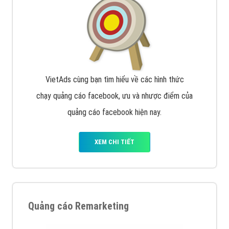
Quảng cáo trên Google
Google Ads là hình thức quảng cáo của Google được
tài trợ có chữ Ad gồm 4 ví trí trên cùng và 3 vị trí
dưới cùng
XEM CHI TIẾT