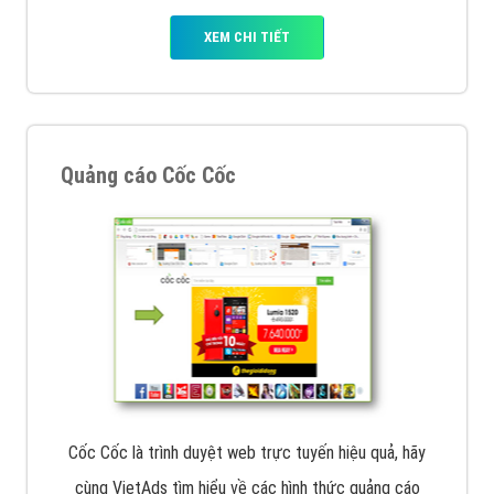
VietAds với đội ngũ chuyên viên tư ấn am hiểu về
chiến dịch quảng cáo Youtube sẽ tư vấn bạn giải pháp
tối ưu, hiệu quả nhất
XEM CHI TIẾT
Thiết kế Website