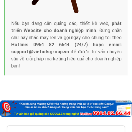
với bề dày kinh nghiệm sẽ tư vấn xây dựng và phát
triển thương hiệu của doanh nghiệp bạn với mức chi
phí mà bạn có thể đầu tư cho marketing online. Đội
ngũ kỹ thuật quảng cáo trực tuyến, SEO, lập trình
Web chuyên sâu trong nghề, được đào tạo bài bản tại
trung tâm marketing online uy tín hàng năm, luôn
đem
đến cho khách hàng sản phẩm/ dịch vụ chất
lượng
.