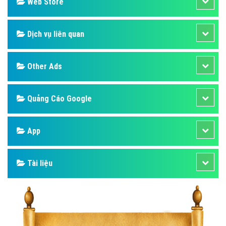
Design
SEO
Banner
Facebook
Google
Bảng giá
Web Store