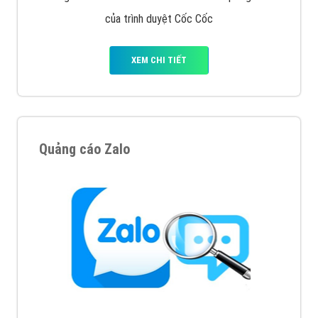
Tìm công ty thiết kế website uy tín, chuyên nghiệp tại
Hà Nội là rất khó cho khách hàng. VietAds xin giới
thiệu công ty thiết kế Viet
XEM CHI TIẾT
Quảng cáo Cốc Cốc