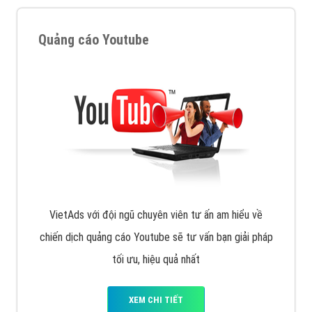
XEM CHI TIẾT
Công ty SEO Website
VietAds với đội ngũ SEOer giàu kinh nghiệm được đào