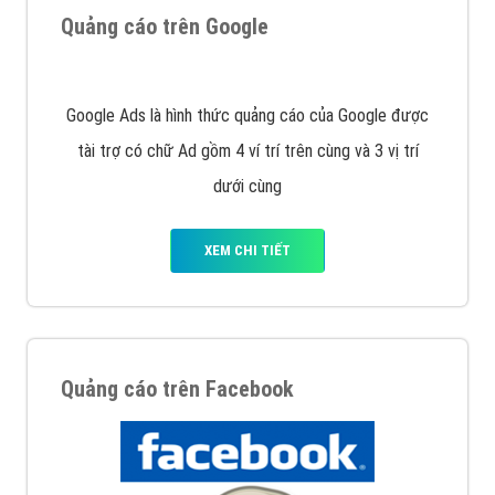
Nếu bạn đang cần quảng cáo, thiết kế web,
phát
triển Website cho doanh nghiệp mình
. Đừng chần
chừ hãy nhấc máy lên và gọi ngay cho chúng tôi theo
Hotline: 0964 82 6644 (24/7) hoặc email:
support@vietadsgroup.vn
để được tư vấn chuyên
sâu về giải pháp marketing hiệu quả cho doanh nghiệp
bạn!