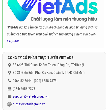
"VietAds gửi lời cảm ơn tới quý khách hàng đã luôn tin dùng dịch vụ
quảng cáo trực tuyến hiệu quả suốt chặng đường 9 năm vừa qua! -
FAQPage
"
CÔNG TY CỔ PHẦN TRỰC TUYẾN VIỆT ADS
Số 6/25 Thổ Quan, Khâm Thiên, Đống Đa, TP.Hà Nội
Số 36 Điện Biên Phủ, Đa Kao, Quận 1, TP.Hồ Chí Minh
0964 82 6644 - (024) 6658 7378
(024) 6658 7378
support@vietadsgroup.vn
https://vietadsgroup.vn