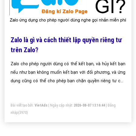
Zalo là gì và cách thiết lập quyền riêng tư
trên Zalo?
Zalo cho phép người dùng có thể kết bạn, và hủy kết bạn
nếu như bạn không muốn kết bạn với đối phương, và ứng
dụng cũng có thể cho phép bạn chặn quyền riêng tư của
mình không cho người đó biết các info của mình, giao diện
gần gũi cho phép người dùng có thể đăng các tấm ảnh
Bài viết tạo bởi:
VietAds
| Ngày cập nhật:
2026-08-07 13:16:44
|
Đăng
được cho là đẹp nhất hay các dòng status tâm trạng lên
nhập
(3970)
đó một cách dễ dàng nhất.