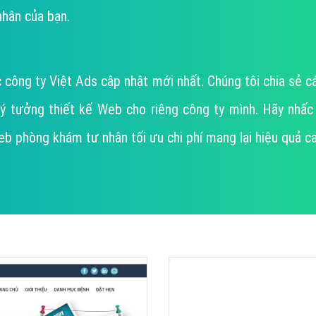
Dịch v
hân của bạn.
Hỏi đ
Hỏi đ
Hỏi đá
ông ty Việt Ads cập nhật mới nhất. Chúng tôi chia sẻ 
Hỏi đá
ưởng thiết kế Web cho riêng công ty mình. Hãy nhấc máy
Hỏi đ
́ Web phòng khám tư nhân tối ưu chi phí mang lại hiệu quả ca
Hỏi đá
Hỏi đá
Quảng
Dịch v
Dịch v
Dịch v
Dịch v