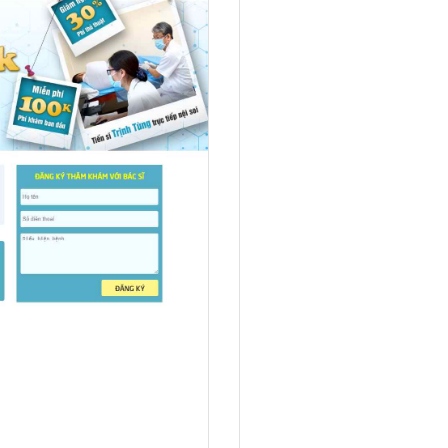
Hỏi đ
Thiết 
Quảng
Quảng
Định n
Nghĩa l
Phần 