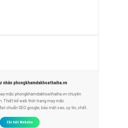
tư nhân phongkhamdakhoathaiha.vn
g may mặc phongkhamdakhoathaiha.vn chuyên
h. Thiết kế web thời trang may mặc
t chuẩn SEO google, bảo mật cao, uy tín, chất
Chi tiết Website