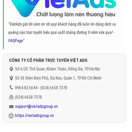
"VietAds gửi lời cảm ơn tới quý khách hàng đã luôn tin dùng dịch vụ
quảng cáo trực tuyến hiệu quả suốt chặng đường 9 năm vừa qua! -
FAQPage
"
CÔNG TY CỔ PHẦN TRỰC TUYẾN VIỆT ADS
Số 6/25 Thổ Quan, Khâm Thiên, Đống Đa, TP.Hà Nội
Số 36 Điện Biên Phủ, Đa Kao, Quận 1, TP.Hồ Chí Minh
0964 82 6644 - (024) 6658 7378
(024) 6658 7378
support@vietadsgroup.vn
https://vietadsgroup.vn