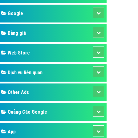
áp quảng cáo Youtube
Google
kế ứng dụng
 cáo Cốc Cốc hiệu quả
Bảng giá
 cáo Zalo chuyên nghiệp
ghĩa
Web Store
à gì
Dịch vụ liên quan
mềm ứng dụng hay
Other Ads
Quảng Cáo Google
App