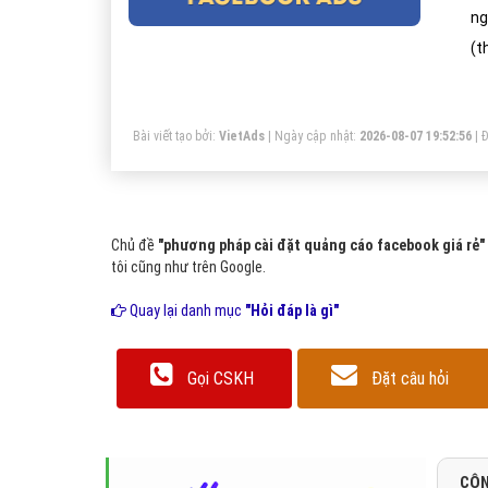
ng
(t
Bài viết tạo bởi:
VietAds
| Ngày cập nhật:
2026-08-07 19:52:56
|
Đ
Chủ đề
"phương pháp cài đặt quảng cáo facebook giá rẻ"
tôi cũng như trên Google.
Quay lại danh mục
"Hỏi đáp là gì"
Gọi CSKH
Đặt câu hỏi
CÔN