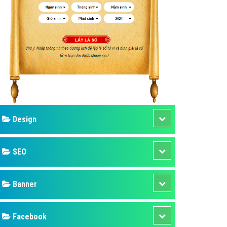
ụ Domain & Hosting
áp phần mềm
áp quảng cáo TVC
p quảng cáo mobile
p quảng cáo Online
áp quảng cáo Skype
p Domain & Hosting
Design
p viết bài Marketing
 cáo Youtube
SEO
ụ quảng cáo Youtube
ụ quảng cáo Cốc Cốc
Banner
ụ quảng cáo Tiktok
Facebook
ụ quảng cáo Zalo