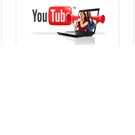
VietAds với đội ngũ chuyên viên tư ấn am
hiểu về chiến dịch quảng cáo Youtube sẽ tư
vấn bạn giải pháp tối ưu, hiệu quả nhất
XEM CHI TIẾT