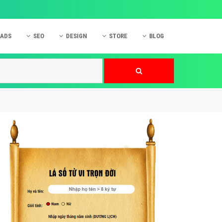
 ADS
SEO
DESIGN
STORE
BLOG
ner
 cáo Mobile
SEO Website
Thiết kế Web
nner
p quảng cáo Instagram
Dịch vụ SEO Website
Thiết kế Website
 cáo Zalo
Hỏi đáp SEO Google
Danh sách Website
 cáo Instagram
Thiết kế Landing Page
cáo Online
Dịch vụ thiết kế Website
 cáo Skype
Hỏi đáp Website
 cáo TVC
 cáo Cốc Cốc
mềm ứng dụng hay