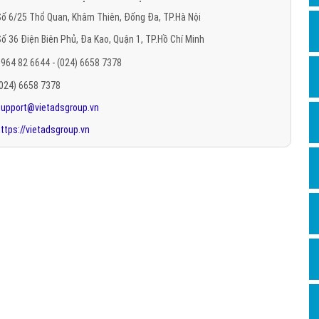
Hỏi đ
ố 6/25 Thổ Quan, Khâm Thiên, Đống Đa, TP.Hà Nội
ố 36 Điện Biên Phủ, Đa Kao, Quận 1, TP.Hồ Chí Minh
Thiết 
964 82 6644 - (024) 6658 7378
Quảng
(024) 6658 7378
Quảng
support@vietadsgroup.vn
Định n
ttps://vietadsgroup.vn
Nghĩa l
Phần 