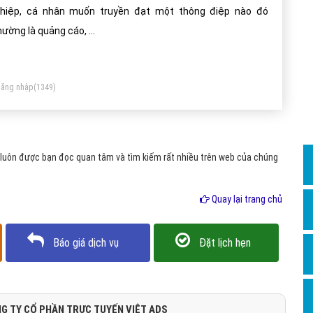
Dịch v
hiệp, cá nhân muốn truyền đạt một thông điệp nào đó
Hỏi đ
hường là quảng cáo, ...
Hỏi đ
Hỏi đá
ăng nhập
(1349)
Hỏi đá
Hỏi đ
Hỏi đá
luôn được bạn đọc quan tâm và tìm kiếm rất nhiều trên web của chúng
Hỏi đá
Quay lại trang chủ
Quảng
Dịch v
Báo giá dịch vụ
Đặt lịch hẹn
Dịch v
Dịch v
Dịch v
G TY CỔ PHẦN TRỰC TUYẾN VIỆT ADS