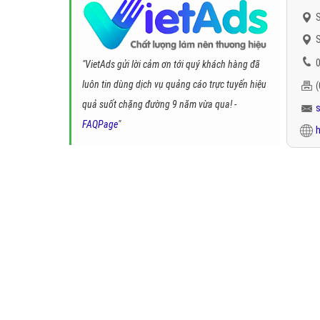
S
S
0
"VietAds gửi lời cảm ơn tới quý khách hàng đã
luôn tin dùng dịch vụ quảng cáo trực tuyến hiệu
quả suốt chặng đường 9 năm vừa qua! -
FAQPage
"
h