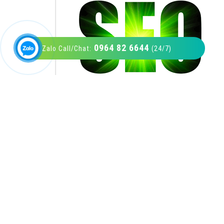
0964 82 6644
Zalo Call/Chat:
(24/7)
VietAds với đội ngũ SEOer giàu kinh nghiệm
được đào tạo bài bản tại các trung tâm SEO
lớn như: Litado, Inet, Vietmoz, Vinalink
XEM CHI TIẾT