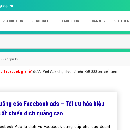
group.vn
ABOUT US
GOOGLE
FACEBOOK
BANNER
OTHER
Giới thiệu công ty Việt Ads
Kinh nghiệm quảng cáo Google
Kinh nghiệm quảng cáo Facebook
Dịch vụ quảng cáo Ban
Quảng
Hướng dẫn thanh toán Việt Ads
Kiến thức quảng cáo Google
Dịch vụ quảng cáo Facebook
Hỏi đáp quảng cáo Ba
Hỏi đá
Chính sách bảo mật Việt Ads
Dịch vụ quảng cáo Google
Kiến thức quảng cáo Facebook
Quảng cáo Banner
Quảng
book giá rẻ
Chính sách bảo hành & bảo trì Việt Ads
Quảng cáo Google Adwords
Quảng cáo Facebook
Quảng
o facebook giá rẻ"
được Việt Ads chọn lọc từ hơn >50.000 bài viết trên
Liên hệ Việt Ads
Các hình thức quảng cáo Google
Hỏi đáp Facebook
Quảng 
Chính sách đại lý Việt Ads
Hướng dẫn chạy quảng cáo Google
Quảng
Tiện ích mở rộng quảng cáo Google
Quảng
uảng cáo Facebook ads – Tối ưu hóa hiệu
Hỏi đáp Google
Quảng
uất chiến dịch quảng cáo
Phần 
cebook Ads là dịch vụ Facebook cung cấp cho các doanh