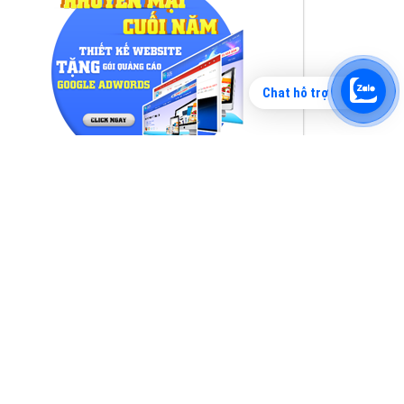
Chat hỗ trợ
Tìm công ty thiết kế website uy tín, chuyên
nghiệp tại Hà Nội là rất khó cho khách hàng.
VietAds xin giới thiệu công ty thiết kế Viet
XEM CHI TIẾT