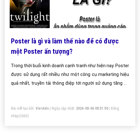
Poster là gì và làm thế nào để có được
một Poster ấn tượng?
Trong thời buổi kinh doanh cạnh tranh như hiện nay. Poster
được sử dụng rất nhiều như một công cụ marketing hiệu
quả nhất, truyền tải thông điệp tới người sử dụng tăng độ
phủ và sức tiếp cận của thương hiệu doanh nghiệp cũng
như sản phẩm tối người dùng và những đối tượng khách
Bài viết tạo bởi:
VietAds
| Ngày cập nhật:
2026-08-06 08:51:50
|
Đăng
hàng tiềm năng nhanh nhất.
nhập
(2663)