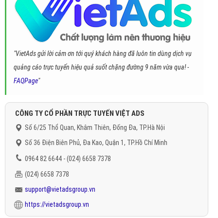
"VietAds gửi lời cảm ơn tới quý khách hàng đã luôn tin dùng dịch vụ
quảng cáo trực tuyến hiệu quả suốt chặng đường 9 năm vừa qua! -
FAQPage
"
CÔNG TY CỔ PHẦN TRỰC TUYẾN VIỆT ADS
Số 6/25 Thổ Quan, Khâm Thiên, Đống Đa, TP.Hà Nội
Số 36 Điện Biên Phủ, Đa Kao, Quận 1, TP.Hồ Chí Minh
0964 82 6644 - (024) 6658 7378
(024) 6658 7378
support@vietadsgroup.vn
https://vietadsgroup.vn