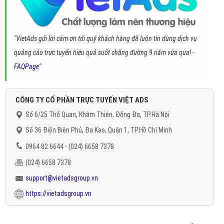
"VietAds gửi lời cảm ơn tới quý khách hàng đã luôn tin dùng dịch vụ
quảng cáo trực tuyến hiệu quả suốt chặng đường 9 năm vừa qua! -
FAQPage
"
CÔNG TY CỔ PHẦN TRỰC TUYẾN VIỆT ADS
Số 6/25 Thổ Quan, Khâm Thiên, Đống Đa, TP.Hà Nội
Số 36 Điện Biên Phủ, Đa Kao, Quận 1, TP.Hồ Chí Minh
0964 82 6644 - (024) 6658 7378
(024) 6658 7378
support@vietadsgroup.vn
https://vietadsgroup.vn