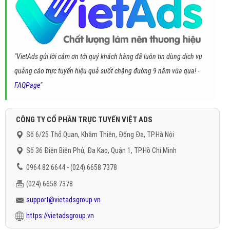
"VietAds gửi lời cảm ơn tới quý khách hàng đã luôn tin dùng dịch vụ
quảng cáo trực tuyến hiệu quả suốt chặng đường 9 năm vừa qua! -
FAQPage
"
CÔNG TY CỔ PHẦN TRỰC TUYẾN VIỆT ADS
Số 6/25 Thổ Quan, Khâm Thiên, Đống Đa, TP.Hà Nội
Số 36 Điện Biên Phủ, Đa Kao, Quận 1, TP.Hồ Chí Minh
0964 82 6644 - (024) 6658 7378
(024) 6658 7378
support@vietadsgroup.vn
https://vietadsgroup.vn