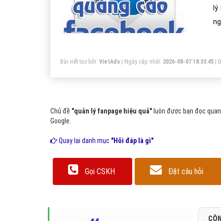
lý
ng
Bài viết tạo bởi:
VietAds
| Ngày cập nhật:
2026-08-07 18:33:45
|
Đ
Chủ đề
"quản lý fanpage hiệu quả"
luôn được bạn đọc quan 
Google.
Quay lại danh mục
"Hỏi đáp là gì"
Gọi CSKH
Đặt câu hỏi
CÔN