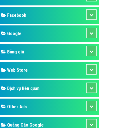
ụ Domain & Hosting
áp phần mềm
Facebook
áp quảng cáo TVC
p quảng cáo mobile
Google
p quảng cáo Online
Bảng giá
áp quảng cáo Skype
p Domain & Hosting
Web Store
p viết bài Marketing
 cáo Youtube
Dịch vụ liên quan
ụ quảng cáo Youtube
ụ quảng cáo Cốc Cốc
Other Ads
ụ quảng cáo Tiktok
ụ quảng cáo Zalo
Quảng Cáo Google