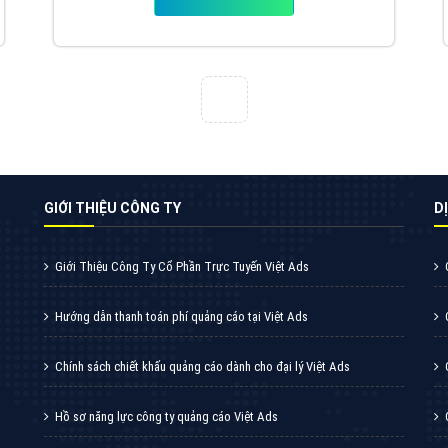
VietAds với đội ngũ chuyên viên tư ấn am
hiểu về chiến dịch quảng cáo Youtube sẽ tư
vấn bạn giải pháp tối ưu, hiệu quả nhất
XEM CHI TIẾT
Quảng cáo Zalo