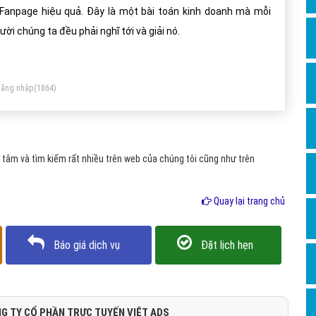
Dịch v
 Fanpage hiệu quả. Đây là một bài toán kinh doanh mà mỗi
Hỏi đ
ười chúng ta đều phải nghĩ tới và giải nó.
Hỏi đ
Hỏi đá
ăng nhập
(1864)
Hỏi đá
Hỏi đ
Hỏi đá
tâm và tìm kiếm rất nhiều trên web của chúng tôi cũng như trên
Hỏi đá
Quay lại trang chủ
Quảng
Dịch v
Báo giá dịch vụ
Đặt lịch hẹn
Dịch v
Dịch v
Dịch v
G TY CỔ PHẦN TRỰC TUYẾN VIỆT ADS