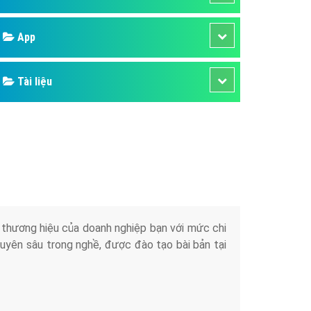
áp quảng cáo Youtube
App
kế ứng dụng
 cáo Cốc Cốc hiệu quả
Tài liệu
 cáo Zalo chuyên nghiệp
ghĩa
à gì
mềm ứng dụng hay
iển thương hiệu của doanh nghiệp bạn với mức chi
chuyên sâu trong nghề, được đào tạo bài bản tại