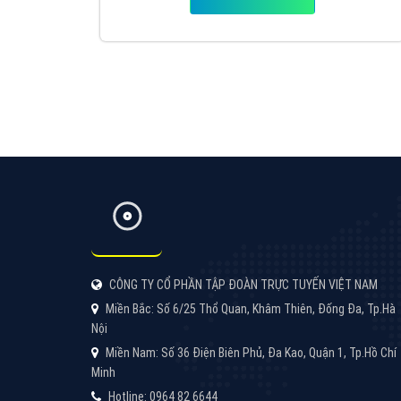
VietAds với đội ngũ SEOer giàu kinh nghiệm
được đào tạo bài bản tại các trung tâm SEO
lớn như: Litado, Inet, Vietmoz, Vinalink
XEM CHI TIẾT
Quảng cáo Cốc Cốc