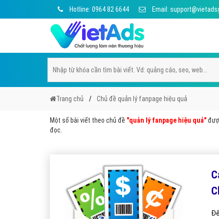
Hotline: 0964 82 6644
Email: support@vietads
Trang chủ
Chủ đề quản lý fanpage hiệu quả
Một số bài viết theo chủ đề
"quản lý fanpage hiệu quả"
được
đọc.
C
C
Để