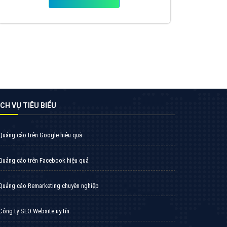
Tìm công ty thiết kế website uy tín, chuyên
nghiệp tại Hà Nội là rất khó cho khách hàng.
VietAds xin giới thiệu công ty thiết kế Viet
XEM CHI TIẾT
Quảng cáo TikTok