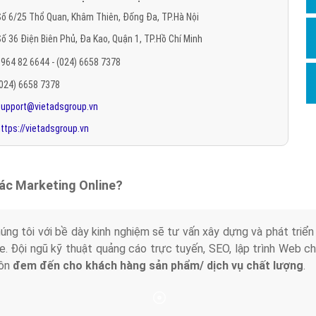
Hỏi đ
ố 6/25 Thổ Quan, Khâm Thiên, Đống Đa, TP.Hà Nội
ố 36 Điện Biên Phủ, Đa Kao, Quận 1, TP.Hồ Chí Minh
Thiết 
964 82 6644 - (024) 6658 7378
Quảng
(024) 6658 7378
Quảng
support@vietadsgroup.vn
Định n
ttps://vietadsgroup.vn
Nghĩa l
Phần 
tác Marketing Online?
húng tôi với bề dày kinh nghiệm sẽ tư vấn xây dựng và phát tr
line. Đội ngũ kỹ thuật quảng cáo trực tuyến, SEO, lập trình Web 
uôn
đem đến cho khách hàng sản phẩm/ dịch vụ chất lượng
.