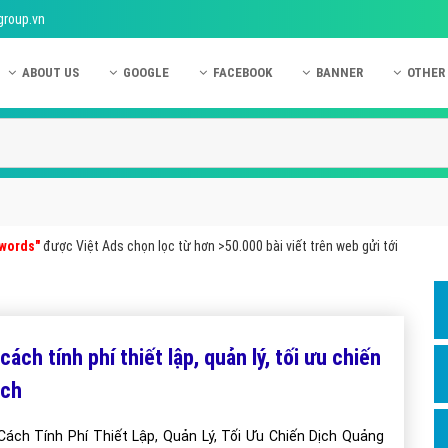
group.vn
ABOUT US
GOOGLE
FACEBOOK
BANNER
OTHER
Giới thiệu công ty Việt Ads
Kinh nghiệm quảng cáo Google
Kinh nghiệm quảng cáo Facebook
Dịch vụ quảng cáo Ban
Quảng
Hướng dẫn thanh toán Việt Ads
Kiến thức quảng cáo Google
Dịch vụ quảng cáo Facebook
Hỏi đáp quảng cáo Ba
Hỏi đá
Chính sách bảo mật Việt Ads
Dịch vụ quảng cáo Google
Kiến thức quảng cáo Facebook
Quảng cáo Banner
Quảng
Chính sách bảo hành & bảo trì Việt Ads
Quảng cáo Google Adwords
Quảng cáo Facebook
Quảng
words"
được Việt Ads chọn lọc từ hơn >50.000 bài viết trên web gửi tới
Liên hệ Việt Ads
Các hình thức quảng cáo Google
Hỏi đáp Facebook
Quảng 
Chính sách đại lý Việt Ads
Hướng dẫn chạy quảng cáo Google
Quảng
Tiện ích mở rộng quảng cáo Google
Quảng
 cách tính phí thiết lập, quản lý, tối ưu chiến
Hỏi đáp Google
Quảng
ịch
Phần 
Cách Tính Phí Thiết Lập, Quản Lý, Tối Ưu Chiến Dịch Quảng