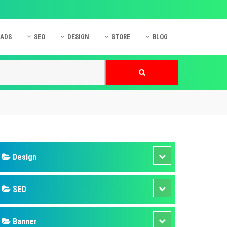
 ADS
SEO
DESIGN
STORE
BLOG
ner
 cáo Mobile
SEO Website
Thiết kế Web
nner
p quảng cáo Instagram
Dịch vụ SEO Website
Thiết kế Website
 cáo Zalo
Hỏi đáp SEO Google
Danh sách Website
 cáo Instagram
Thiết kế Landing Page
cáo Online
Dịch vụ thiết kế Website
 cáo Skype
Hỏi đáp Website
 cáo TVC
 cáo Cốc Cốc
mềm ứng dụng hay