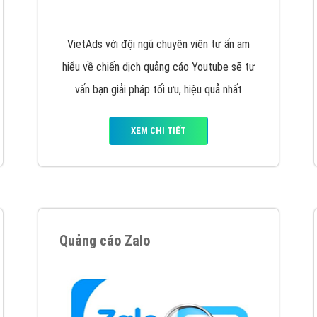
hát triển Website cho doanh nghiệp mình
. Đừng chần chừ hã
support@vietadsgroup.vn
để được tư vấn chuyên sâu về giải phá
Quảng cáo trên Facebook