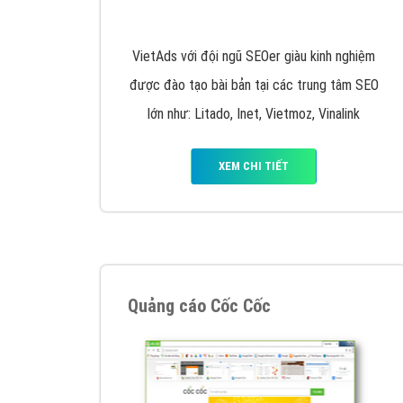
Nếu bạn đang cần quảng cáo, thiết kế web,
p
Hotline: 0964 82 6644 (24/7) hoặc email: 
Quảng cáo trên Google