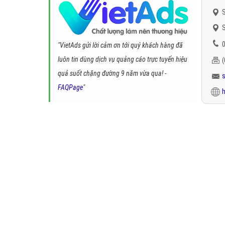
S
S
0
"VietAds gửi lời cảm ơn tới quý khách hàng đã
luôn tin dùng dịch vụ quảng cáo trực tuyến hiệu
quả suốt chặng đường 9 năm vừa qua! -
FAQPage
"
h