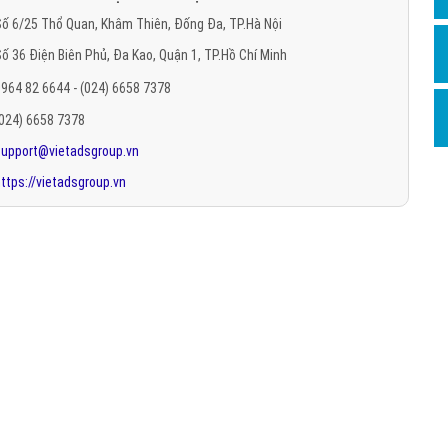
Hỏi đ
ố 6/25 Thổ Quan, Khâm Thiên, Đống Đa, TP.Hà Nội
ố 36 Điện Biên Phủ, Đa Kao, Quận 1, TP.Hồ Chí Minh
Thiết 
964 82 6644 - (024) 6658 7378
Quảng
(024) 6658 7378
Quảng
support@vietadsgroup.vn
Định n
ttps://vietadsgroup.vn
Nghĩa l
Phần 