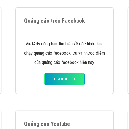
tác Marketing Online?
húng tôi với bề dày kinh nghiệm sẽ tư vấn xây dựng và phát tr
line. Đội ngũ kỹ thuật quảng cáo trực tuyến, SEO, lập trình Web 
uôn
đem đến cho khách hàng sản phẩm/ dịch vụ chất lượng
.