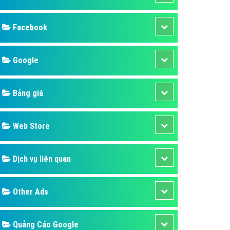
ụ Domain & Hosting
áp phần mềm
áp quảng cáo TVC
p quảng cáo mobile
p quảng cáo Online
áp quảng cáo Skype
p Domain & Hosting
Design
p viết bài Marketing
 cáo Youtube
SEO
ụ quảng cáo Youtube
ụ quảng cáo Cốc Cốc
Banner
ụ quảng cáo Tiktok
Facebook
ụ quảng cáo Zalo