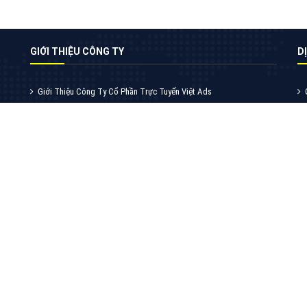
VietAds với đội ngũ chuyên viên tư ấn am
hiểu về chiến dịch quảng cáo Youtube sẽ tư
vấn bạn giải pháp tối ưu, hiệu quả nhất
XEM CHI TIẾT