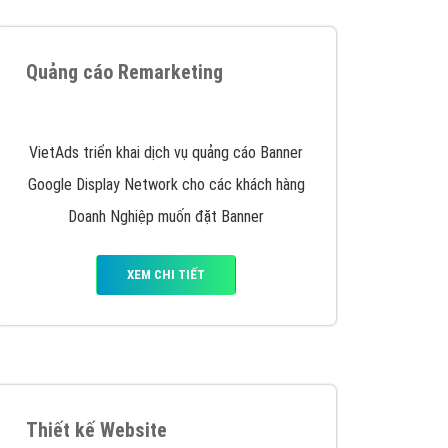
iển thương hiệu của doanh nghiệp bạn với mức chi
chuyên sâu trong nghề, được đào tạo bài bản tại