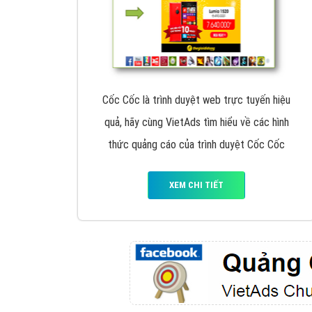
Google Ads là hình thức quảng cáo của
Google được tài trợ có chữ Ad gồm 4 ví trí
trên cùng và 3 vị trí dưới cùng
XEM CHI TIẾT
Công ty SEO Website