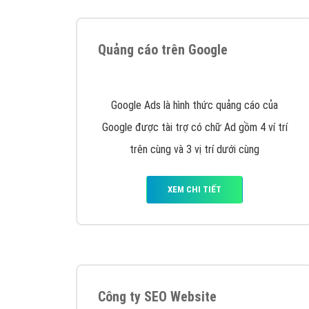
Tại sao chọn công ty Việt Ads làm đối 
Công ty Việt Ads thành lập từ năm 2013
, c
phí mà bạn có thể đầu tư cho marketing on
trung tâm marketing online uy tín hàng năm, l