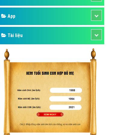
áp quảng cáo Youtube
Google
kế ứng dụng
 cáo Cốc Cốc hiệu quả
Bảng giá
 cáo Zalo chuyên nghiệp
ghĩa
Web Store
à gì
Dịch vụ liên quan
mềm ứng dụng hay
Other Ads
Quảng Cáo Google
App