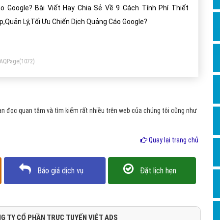
Dịch v
 Google? Bài Viết Hay Chia Sẻ Về 9 Cách Tính Phí Thiết
Hỏi đ
p,Quản Lý,Tối Ưu Chiến Dịch Quảng Cáo Google?
Hỏi đ
Hỏi đá
FAQPage
(1072)
Hỏi đá
Hỏi đ
Hỏi đá
n đọc quan tâm và tìm kiếm rất nhiều trên web của chúng tôi cũng như
Hỏi đá
Quay lại trang chủ
Quảng
Dịch v
Báo giá dịch vụ
Đặt lịch hẹn
Dịch v
Dịch v
Dịch v
G TY CỔ PHẦN TRỰC TUYẾN VIỆT ADS