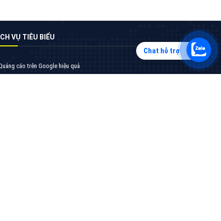
Chat hỗ trợ
Tìm công ty thiết kế website uy tín, chuyên
nghiệp tại Hà Nội là rất khó cho khách hàng.
VietAds xin giới thiệu công ty thiết kế Viet
XEM CHI TIẾT