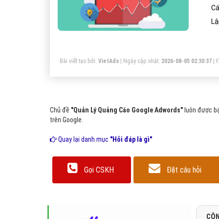
Cáo
Lậ
Bài viết tạo bởi:
VietAds
| Ngày cập nhật:
2026-08-05 02:30:37
|
Chủ đề
"Quản Lý Quảng Cáo Google Adwords"
luôn được bạ
trên Google.
Quay lại danh mục
"Hỏi đáp là gì"
Gọi CSKH
Đặt câu hỏi
CÔN