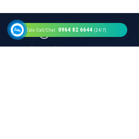
0964 82 6644
Zalo Call/Chat:
(24/7)
VietAds với đội ngũ SEOer giàu kinh nghiệm
được đào tạo bài bản tại các trung tâm SEO
lớn như: Litado, Inet, Vietmoz, Vinalink
XEM CHI TIẾT