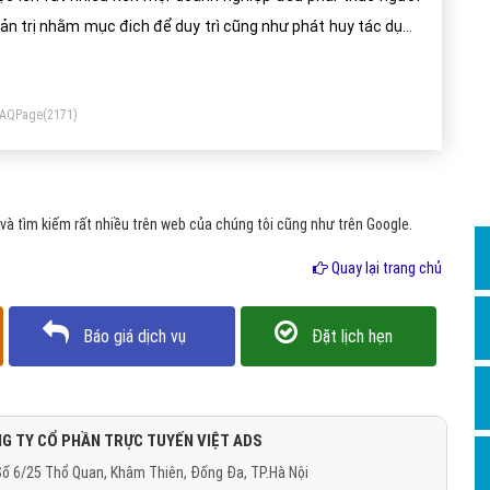
Dịch v
ản trị nhằm mục đich để duy trì cũng như phát huy tác dụng
Hỏi đ
a mạng lưới các doanh nghiệp của mình.
Hỏi đ
FAQPage
(2171)
Hỏi đá
Hỏi đá
Hỏi đ
à tìm kiếm rất nhiều trên web của chúng tôi cũng như trên Google.
Hỏi đá
Quay lại trang chủ
Hỏi đá
Quảng
Báo giá dịch vụ
Đặt lịch hẹn
Dịch v
Dịch v
Dịch v
G TY CỔ PHẦN TRỰC TUYẾN VIỆT ADS
ố 6/25 Thổ Quan, Khâm Thiên, Đống Đa, TP.Hà Nội
Dịch v