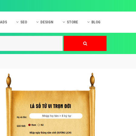
 ADS
SEO
DESIGN
STORE
BLOG
ner
 cáo Mobile
SEO Website
Thiết kế Web
nner
p quảng cáo Instagram
Dịch vụ SEO Website
Thiết kế Website
 cáo Zalo
Hỏi đáp SEO Google
Danh sách Website
 cáo Instagram
Thiết kế Landing Page
cáo Online
Dịch vụ thiết kế Website
 cáo Skype
Hỏi đáp Website
 cáo TVC
 cáo Cốc Cốc
mềm ứng dụng hay