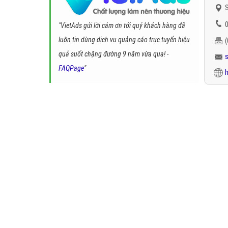
S
0
"VietAds gửi lời cảm ơn tới quý khách hàng đã
luôn tin dùng dịch vụ quảng cáo trực tuyến hiệu
quả suốt chặng đường 9 năm vừa qua! -
FAQPage
"
h