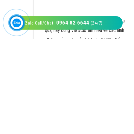
0964 82 6644
Zalo Call/Chat:
(24/7)
VietAds với đội ngũ SEOer giàu kinh nghiệm
được đào tạo bài bản tại các trung tâm SEO
lớn như: Litado, Inet, Vietmoz, Vinalink
XEM CHI TIẾT