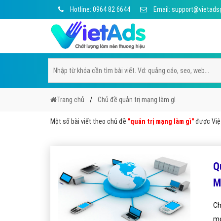
Hotline: 0964 82 6644
Email: support@vietads
Trang chủ
Chủ đề quản trị mạng làm gì
Một số bài viết theo chủ đề
"quản trị mạng làm gì"
được Việt
Q
M
Ch
mọ