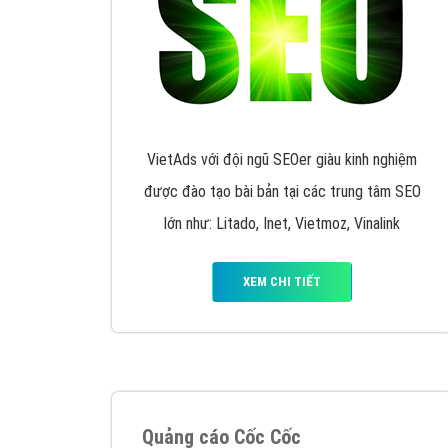
Google Ads là hình thức quảng cáo của
Google được tài trợ có chữ Ad gồm 4 ví trí
trên cùng và 3 vị trí dưới cùng
XEM CHI TIẾT
Công ty SEO Website