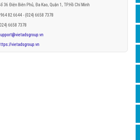
ố 36 Điện Biên Phủ, Đa Kao, Quận 1, TP.Hồ Chí Minh
Hỏi đ
964 82 6644 - (024) 6658 7378
Thiết 
(024) 6658 7378
Quảng
support@vietadsgroup.vn
Quảng
ttps://vietadsgroup.vn
Định n
Nghĩa l
Phần 