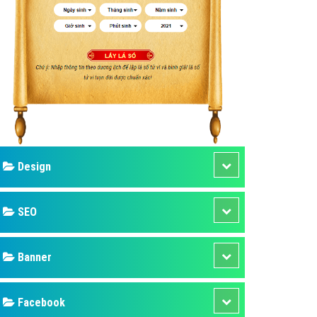
ụ Domain & Hosting
áp phần mềm
áp quảng cáo TVC
p quảng cáo mobile
p quảng cáo Online
áp quảng cáo Skype
p Domain & Hosting
Design
p viết bài Marketing
 cáo Youtube
SEO
ụ quảng cáo Youtube
ụ quảng cáo Cốc Cốc
Banner
ụ quảng cáo Tiktok
Facebook
ụ quảng cáo Zalo