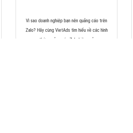
VietAds với đội ngũ chuyên viên tư ấn am
hiểu về chiến dịch quảng cáo Youtube sẽ tư
vấn bạn giải pháp tối ưu, hiệu quả nhất
XEM CHI TIẾT