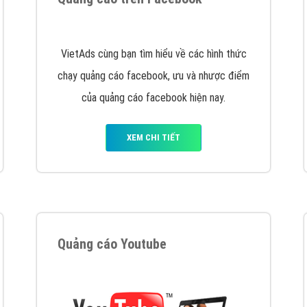
hát triển Website cho doanh nghiệp mình
. Đừng chần chừ hã
support@vietadsgroup.vn
để được tư vấn chuyên sâu về giải phá
Quảng cáo trên Facebook