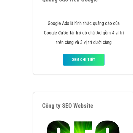
Nếu bạn đang cần quảng cáo, thiết kế web,
p
Hotline: 0964 82 6644 (24/7) hoặc email: 
Quảng cáo trên Google