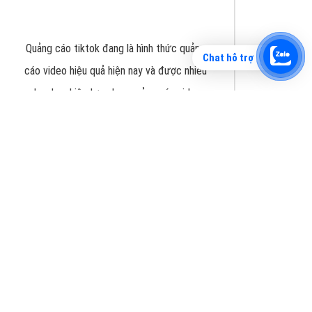
Chat hỗ trợ
Tìm công ty thiết kế website uy tín, chuyên
nghiệp tại Hà Nội là rất khó cho khách hàng.
VietAds xin giới thiệu công ty thiết kế Viet
XEM CHI TIẾT