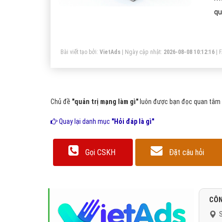
qu
củ
Bài viết tạo bởi:
VietAds
| Ngày cập nhật:
2026-08-08 10:12:16
|
Chủ đề
"quản trị mạng làm gì"
luôn được bạn đọc quan tâm v
Quay lại danh mục
"Hỏi đáp là gì"
Gọi CSKH
Đặt câu hỏi
CÔN
S