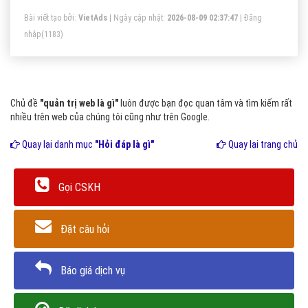
Bài viết tạo bởi:
VietAds
| Ngày cập nhật:
2026-08-09 02:37:47
|
Đăng
nhập
(1183)
Chủ đề
"quản trị web là gì"
luôn được bạn đọc quan tâm và tìm kiếm rất
nhiều trên web của chúng tôi cũng như trên Google.
Quay lại danh mục
"Hỏi đáp là gì"
Quay lại trang chủ
Gọi CSKH
Đặt câu hỏi
Báo giá dịch vụ