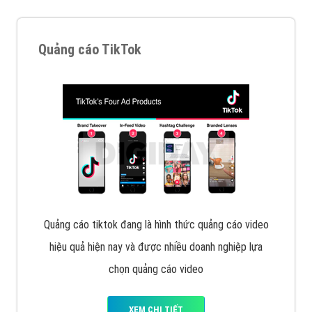
Tìm công ty thiết kế website uy tín, chuyên nghiệp tại
Hà Nội là rất khó cho khách hàng. VietAds xin giới
thiệu công ty thiết kế Viet
XEM CHI TIẾT
Quảng cáo Cốc Cốc