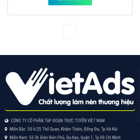
Cốc Cốc là trình duyệt web trực tuyến hiệu quả, hãy
cùng VietAds tìm hiểu về các hình thức quảng cáo
của trình duyệt Cốc Cốc
XEM CHI TIẾT
Quảng cáo Zalo