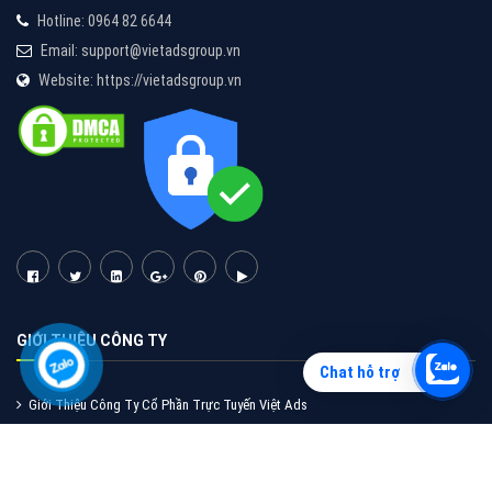
Vì sao doanh nghiệp bạn nên quảng cáo trên Zalo?
Hãy cùng VietAds tìm hiểu về các hình thức quảng
cáo Zalo hiệu quả
XEM CHI TIẾT
Chat hỗ trợ