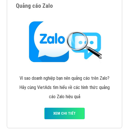
VietAds với đội ngũ chuyên viên tư ấn am hiểu về
chiến dịch quảng cáo Youtube sẽ tư vấn bạn giải pháp
tối ưu, hiệu quả nhất
XEM CHI TIẾT
Thiết kế Website