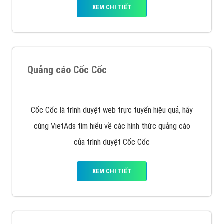
VietAds với đội ngũ SEOer giàu kinh nghiệm được đào
tạo bài bản tại các trung tâm SEO lớn như: Litado,
Inet, Vietmoz, Vinalink
XEM CHI TIẾT
Quảng cáo Youtube