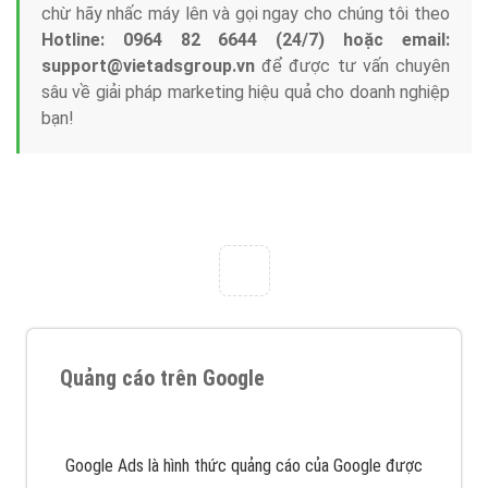
Công ty Việt Ads thành lập từ năm 2013
, chúng tôi
với bề dày kinh nghiệm sẽ tư vấn xây dựng và phát
triển thương hiệu của doanh nghiệp bạn với mức chi
phí mà bạn có thể đầu tư cho marketing online. Đội
ngũ kỹ thuật quảng cáo trực tuyến, SEO, lập trình
Web chuyên sâu trong nghề, được đào tạo bài bản tại
trung tâm marketing online uy tín hàng năm, luôn
đem
đến cho khách hàng sản phẩm/ dịch vụ chất
lượng
.