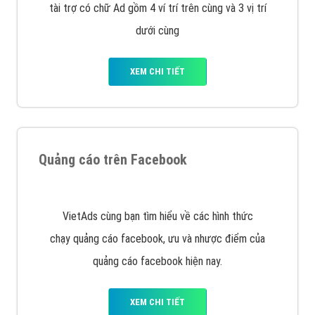
Nếu bạn đang cần quảng cáo, thiết kế web,
phát
triển Website cho doanh nghiệp mình
. Đừng chần
chừ hãy nhấc máy lên và gọi ngay cho chúng tôi theo
Hotline: 0964 82 6644 (24/7) hoặc email:
support@vietadsgroup.vn
để được tư vấn chuyên
sâu về giải pháp marketing hiệu quả cho doanh nghiệp
bạn!