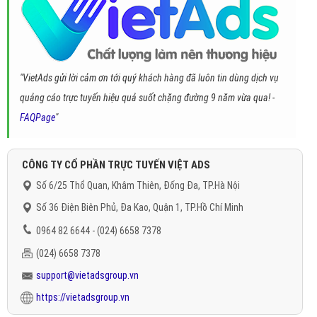
"VietAds gửi lời cảm ơn tới quý khách hàng đã luôn tin dùng dịch vụ
quảng cáo trực tuyến hiệu quả suốt chặng đường 9 năm vừa qua! -
FAQPage
"
CÔNG TY CỔ PHẦN TRỰC TUYẾN VIỆT ADS
Số 6/25 Thổ Quan, Khâm Thiên, Đống Đa, TP.Hà Nội
Số 36 Điện Biên Phủ, Đa Kao, Quận 1, TP.Hồ Chí Minh
0964 82 6644 - (024) 6658 7378
(024) 6658 7378
support@vietadsgroup.vn
https://vietadsgroup.vn