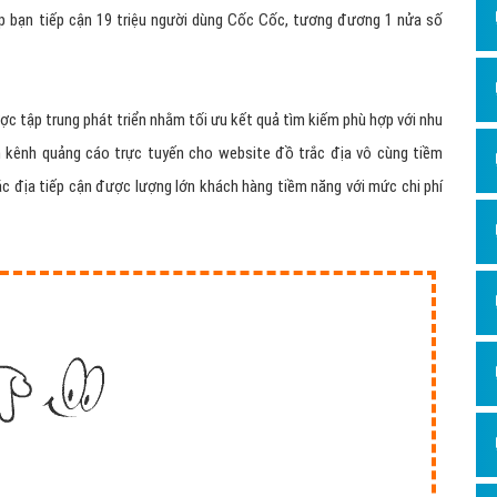
Dịch v
p bạn tiếp cận 19 triệu người dùng Cốc Cốc, tương đương 1 nửa số
Hỏi đ
Hỏi đ
ợc tập trung phát triển nhằm tối ưu kết quả tìm kiếm phù hợp với nhu
Hỏi đá
 kênh quảng cáo trực tuyến cho website đồ trắc địa vô cùng tiềm
Hỏi đá
c địa tiếp cận được lượng lớn khách hàng tiềm năng với mức chi phí
Hỏi đ
Hỏi đá
Hỏi đá
Quảng
Dịch v
Dịch v
Dịch v
Dịch v