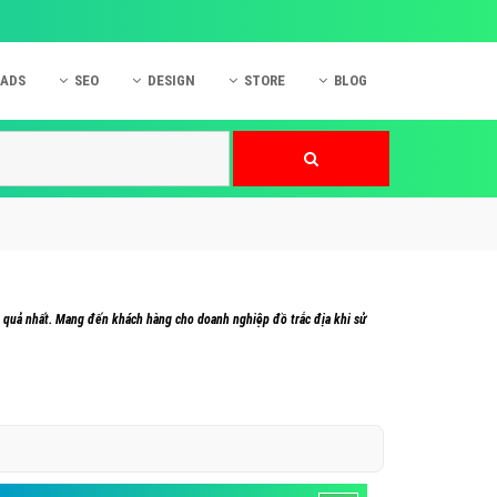
 ADS
SEO
DESIGN
STORE
BLOG
ner
 cáo Mobile
SEO Website
Thiết kế Web
nner
p quảng cáo Instagram
Dịch vụ SEO Website
Thiết kế Website
 cáo Zalo
Hỏi đáp SEO Google
Danh sách Website
 cáo Instagram
Thiết kế Landing Page
cáo Online
Dịch vụ thiết kế Website
u quả nhất. Mang đến khách hàng cho doanh nghiệp đồ trắc địa khi sử
 cáo Skype
Hỏi đáp Website
 cáo TVC
 cáo Cốc Cốc
mềm ứng dụng hay