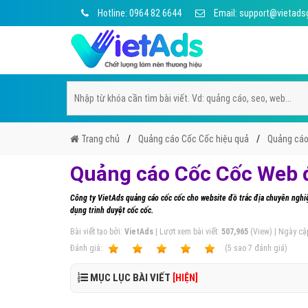
Hotline: 0964 82 6644
Email: support@vietads
Trang chủ
Quảng cáo Cốc Cốc hiệu quả
Quảng cáo
Quảng cáo Cốc Cốc Web đ
Công ty VietAds quảng cáo cốc cốc cho website đồ trắc địa chuyên nghiệ
dụng trình duyệt cốc cốc.
Bài viết tạo bởi:
VietAds
| Lượt xem bài viết:
507,965
(View) | Ngày cậ
Ðánh giá:
1
2
3
4
5
(
5
sao
7
đánh giá)
MỤC LỤC BÀI VIẾT
[HIỆN]