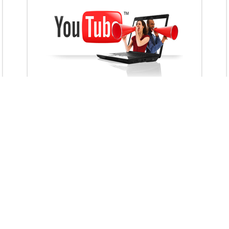
VietAds với đội ngũ chuyên viên tư ấn am
hiểu về chiến dịch quảng cáo Youtube sẽ tư
vấn bạn giải pháp tối ưu, hiệu quả nhất
XEM CHI TIẾT