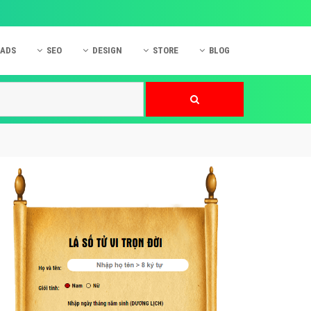
 ADS
SEO
DESIGN
STORE
BLOG
ner
 cáo Mobile
SEO Website
Thiết kế Web
nner
p quảng cáo Instagram
Dịch vụ SEO Website
Thiết kế Website
 cáo Zalo
Hỏi đáp SEO Google
Danh sách Website
 cáo Instagram
Thiết kế Landing Page
cáo Online
Dịch vụ thiết kế Website
 cáo Skype
Hỏi đáp Website
 cáo TVC
 cáo Cốc Cốc
mềm ứng dụng hay