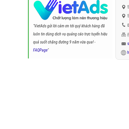
S
S
0
"VietAds gửi lời cảm ơn tới quý khách hàng đã
luôn tin dùng dịch vụ quảng cáo trực tuyến hiệu
quả suốt chặng đường 9 năm vừa qua! -
FAQPage
"
h