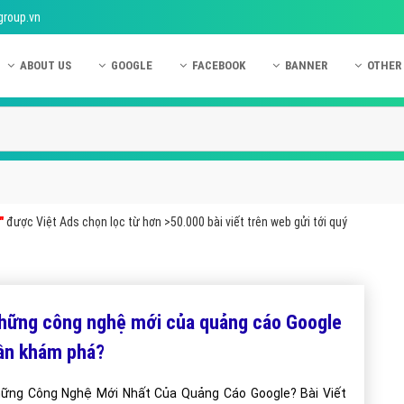
group.vn
ABOUT US
GOOGLE
FACEBOOK
BANNER
OTHER
Giới thiệu công ty Việt Ads
Kinh nghiệm quảng cáo Google
Kinh nghiệm quảng cáo Facebook
Dịch vụ quảng cáo Ban
Quảng
Hướng dẫn thanh toán Việt Ads
Kiến thức quảng cáo Google
Dịch vụ quảng cáo Facebook
Hỏi đáp quảng cáo Ba
Hỏi đá
Chính sách bảo mật Việt Ads
Dịch vụ quảng cáo Google
Kiến thức quảng cáo Facebook
Quảng cáo Banner
Quảng
Chính sách bảo hành & bảo trì Việt Ads
Quảng cáo Google Adwords
Quảng cáo Facebook
Quảng
"
được Việt Ads chọn lọc từ hơn >50.000 bài viết trên web gửi tới quý
Liên hệ Việt Ads
Các hình thức quảng cáo Google
Hỏi đáp Facebook
Quảng 
Chính sách đại lý Việt Ads
Hướng dẫn chạy quảng cáo Google
Quảng
Tiện ích mở rộng quảng cáo Google
Quảng
hững công nghệ mới của quảng cáo Google
Hỏi đáp Google
Quảng
ần khám phá?
Phần 
ững Công Nghệ Mới Nhất Của Quảng Cáo Google? Bài Viết