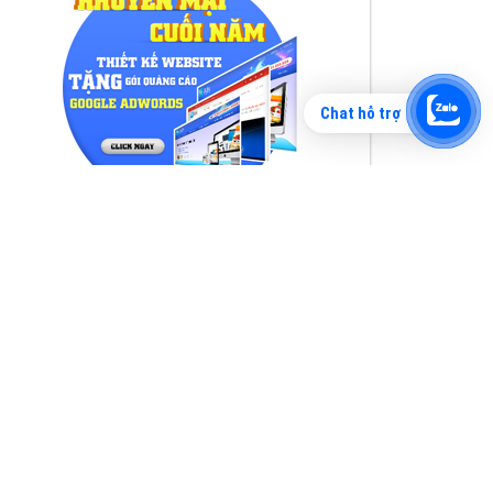
Chat hỗ trợ
Tìm công ty thiết kế website uy tín, chuyên
nghiệp tại Hà Nội là rất khó cho khách hàng.
VietAds xin giới thiệu công ty thiết kế Viet
XEM CHI TIẾT