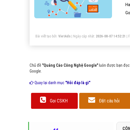
Ha
Go
Bài viết tạo bởi:
VietAds
| Ngày cập nhật:
2026-08-07 14:52:21
|
Chủ đề
"Quảng Cáo Công Nghệ Google"
luôn được bạn đọc 
Google.
Quay lại danh mục
"Hỏi đáp là gì"
Gọi CSKH
Đặt câu hỏi
CÔN