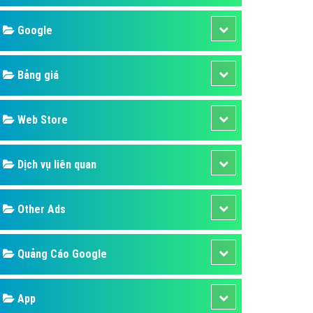
áp quảng cáo Youtube
Google
kế ứng dụng
 cáo Cốc Cốc hiệu quả
Bảng giá
 cáo Zalo chuyên nghiệp
ghĩa
Web Store
à gì
Dịch vụ liên quan
mềm ứng dụng hay
Other Ads
Quảng Cáo Google
App