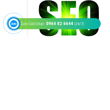
0964 82 6644
Zalo Call/Chat:
(24/7)
VietAds với đội ngũ SEOer giàu kinh nghiệm
được đào tạo bài bản tại các trung tâm SEO
lớn như: Litado, Inet, Vietmoz, Vinalink
XEM CHI TIẾT