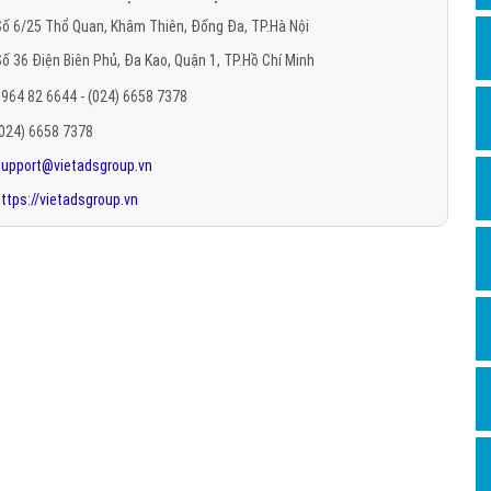
Hỏi đ
ố 6/25 Thổ Quan, Khâm Thiên, Đống Đa, TP.Hà Nội
ố 36 Điện Biên Phủ, Đa Kao, Quận 1, TP.Hồ Chí Minh
Thiết 
964 82 6644 - (024) 6658 7378
Quảng
(024) 6658 7378
Quảng
support@vietadsgroup.vn
Định n
ttps://vietadsgroup.vn
Nghĩa l
Phần 