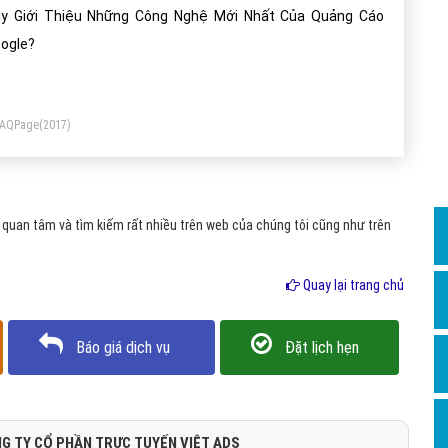
Dịch v
y Giới Thiệu Những Công Nghệ Mới Nhất Của Quảng Cáo
Hỏi đ
ogle?
Hỏi đ
Hỏi đá
FAQPage
(2017)
Hỏi đá
Hỏi đ
Hỏi đá
quan tâm và tìm kiếm rất nhiều trên web của chúng tôi cũng như trên
Hỏi đá
Quay lại trang chủ
Quảng
Dịch v
Báo giá dịch vụ
Đặt lịch hẹn
Dịch v
Dịch v
Dịch v
G TY CỔ PHẦN TRỰC TUYẾN VIỆT ADS