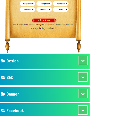
ụ Domain & Hosting
áp phần mềm
áp quảng cáo TVC
p quảng cáo mobile
p quảng cáo Online
áp quảng cáo Skype
p Domain & Hosting
Design
p viết bài Marketing
 cáo Youtube
SEO
ụ quảng cáo Youtube
ụ quảng cáo Cốc Cốc
Banner
ụ quảng cáo Tiktok
Facebook
ụ quảng cáo Zalo