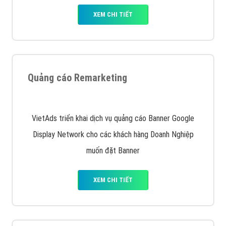
Nếu bạn đang cần quảng cáo, thiết kế web,
phát
triển Website cho doanh nghiệp mình
. Đừng chần
chừ hãy nhấc máy lên và gọi ngay cho chúng tôi theo
Hotline: 0964 82 6644 (24/7) hoặc email:
support@vietadsgroup.vn
để được tư vấn chuyên
sâu về giải pháp marketing hiệu quả cho doanh nghiệp
bạn!