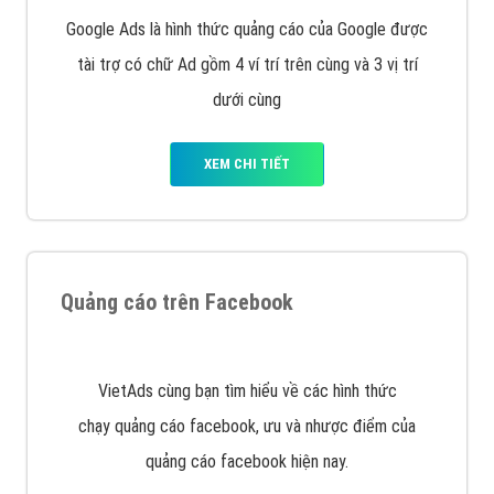
Marketing Online?
Công ty Việt Ads thành lập từ năm 2013
, chúng tôi
với bề dày kinh nghiệm sẽ tư vấn xây dựng và phát
triển thương hiệu của doanh nghiệp bạn với mức chi
phí mà bạn có thể đầu tư cho marketing online. Đội
ngũ kỹ thuật quảng cáo trực tuyến, SEO, lập trình
Web chuyên sâu trong nghề, được đào tạo bài bản tại
trung tâm marketing online uy tín hàng năm, luôn
đem
đến cho khách hàng sản phẩm/ dịch vụ chất
lượng
.