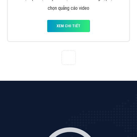
VietAds với đội ngũ SEOer giàu kinh nghiệm được đào
tạo bài bản tại các trung tâm SEO lớn như: Litado,
Inet, Vietmoz, Vinalink
XEM CHI TIẾT
Quảng cáo Youtube