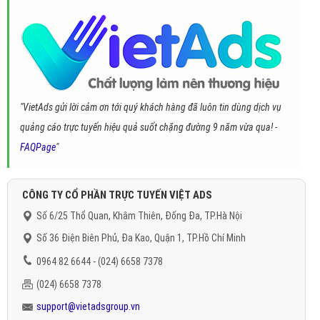
"VietAds gửi lời cảm ơn tới quý khách hàng đã luôn tin dùng dịch vụ
quảng cáo trực tuyến hiệu quả suốt chặng đường 9 năm vừa qua! -
FAQPage
"
CÔNG TY CỔ PHẦN TRỰC TUYẾN VIỆT ADS
Số 6/25 Thổ Quan, Khâm Thiên, Đống Đa, TP.Hà Nội
Số 36 Điện Biên Phủ, Đa Kao, Quận 1, TP.Hồ Chí Minh
0964 82 6644 - (024) 6658 7378
(024) 6658 7378
support@vietadsgroup.vn