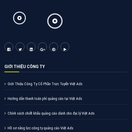
Tìm công ty thiết kế website uy tín, chuyên nghiệp tại
Hà Nội là rất khó cho khách hàng. VietAds xin giới
thiệu công ty thiết kế Viet
XEM CHI TIẾT
Quảng cáo Cốc Cốc