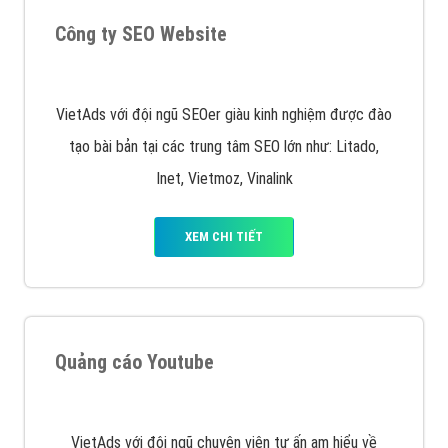
Quảng cáo trên Google
Google Ads là hình thức quảng cáo của Google được
tài trợ có chữ Ad gồm 4 ví trí trên cùng và 3 vị trí
dưới cùng