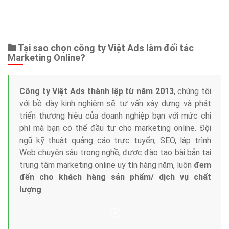
Bảng giá
Web Store
Dịch vụ liên quan
Other Ads
Quảng Cáo Google
App
Tài liệu