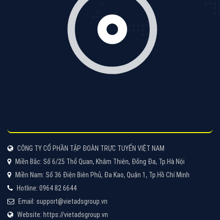
VietAds với đội ngũ chuyên viên tư ấn am hiểu về
chiến dịch quảng cáo Youtube sẽ tư vấn bạn giải pháp
tối ưu, hiệu quả nhất
XEM CHI TIẾT
Thiết kế Website