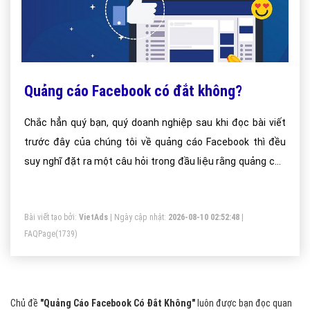
Quảng cáo Facebook có đắt không?
Chắc hẳn quý bạn, quý doanh nghiệp sau khi đọc bài viết
trước đây của chúng tôi về quảng cáo Facebook thì đều
suy nghĩ đặt ra một câu hỏi trong đầu liệu rằng quảng cáo
Facebook có đắt không? Vậy thì đây sẽ là một trong những
bài viết cho bạn và doanh nghiệp của bạn được câu trả lời
Bài viết tạo bởi:
VietAds
| Ngày cập nhật:
2026-08-10 02:52:48
|
hợp lý nhất.
FAQPage
(1739)
Chủ đề
"Quảng Cáo Facebook Có Đắt Không"
luôn được bạn đọc quan