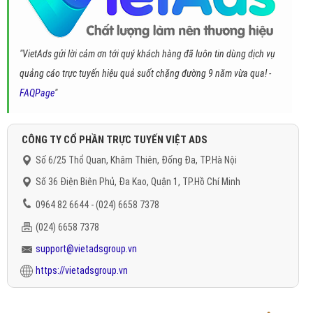
"VietAds gửi lời cảm ơn tới quý khách hàng đã luôn tin dùng dịch vụ
quảng cáo trực tuyến hiệu quả suốt chặng đường 9 năm vừa qua! -
FAQPage
"
CÔNG TY CỔ PHẦN TRỰC TUYẾN VIỆT ADS
Số 6/25 Thổ Quan, Khâm Thiên, Đống Đa, TP.Hà Nội
Số 36 Điện Biên Phủ, Đa Kao, Quận 1, TP.Hồ Chí Minh
0964 82 6644 - (024) 6658 7378
(024) 6658 7378
support@vietadsgroup.vn
https://vietadsgroup.vn