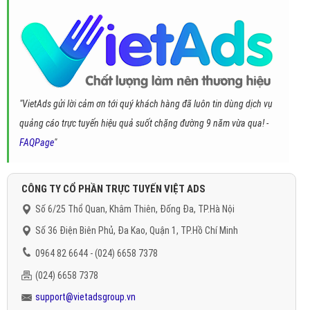
"VietAds gửi lời cảm ơn tới quý khách hàng đã luôn tin dùng dịch vụ
quảng cáo trực tuyến hiệu quả suốt chặng đường 9 năm vừa qua! -
FAQPage
"
CÔNG TY CỔ PHẦN TRỰC TUYẾN VIỆT ADS
Số 6/25 Thổ Quan, Khâm Thiên, Đống Đa, TP.Hà Nội
Số 36 Điện Biên Phủ, Đa Kao, Quận 1, TP.Hồ Chí Minh
0964 82 6644 - (024) 6658 7378
(024) 6658 7378
support@vietadsgroup.vn