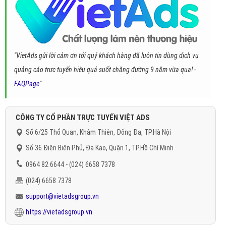
"VietAds gửi lời cảm ơn tới quý khách hàng đã luôn tin dùng dịch vụ
quảng cáo trực tuyến hiệu quả suốt chặng đường 9 năm vừa qua! -
FAQPage
"
CÔNG TY CỔ PHẦN TRỰC TUYẾN VIỆT ADS
Số 6/25 Thổ Quan, Khâm Thiên, Đống Đa, TP.Hà Nội
Số 36 Điện Biên Phủ, Đa Kao, Quận 1, TP.Hồ Chí Minh
0964 82 6644 - (024) 6658 7378
(024) 6658 7378
support@vietadsgroup.vn
https://vietadsgroup.vn