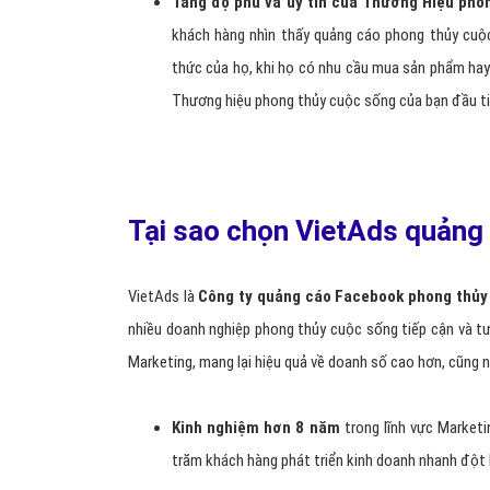
Internet
tiếp cận hàng ngàn khách hàng 
nhanh 
Lợi ích mà dịch vụ quảng c
?
Nhắm đúng đối tượng khách hàng phong thủy
sống tới là ai: nam hay nữ, ở độ tuổi bao nhiêu và
Giúp bạn tăng doanh thu bán hàng phong th
điều kiện thuận lợi cho bạn tiếp cận nhiều khách