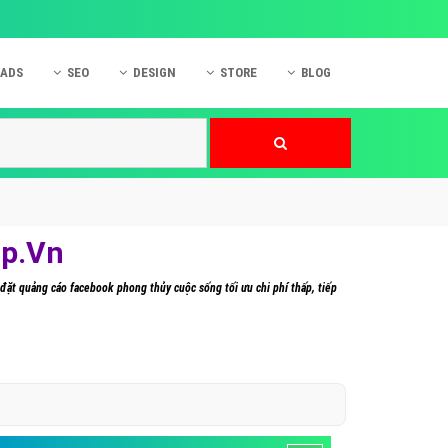
 ADS
SEO
DESIGN
STORE
BLOG
ner
 cáo Mobile
SEO Website
Thiết kế Web
nner
p quảng cáo Instagram
Dịch vụ SEO Website
Thiết kế Website
 cáo Zalo
Hỏi đáp SEO Google
Danh sách Website
 cáo Instagram
Thiết kế Landing Page
up.Vn
cáo Online
Dịch vụ thiết kế Website
đặt quảng cáo facebook phong thủy cuộc sống tối ưu chi phí thấp, tiếp
 cáo Skype
Hỏi đáp Website
 cáo TVC
 cáo Cốc Cốc
mềm ứng dụng hay