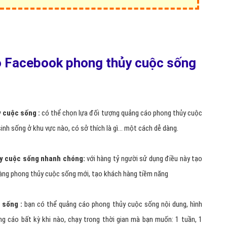
ok phong thủy cuộc sống
hiệu quả giá rẻ với chi phí chỉ từ 1000đ