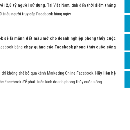
Dịch v
với 2,8 tỷ người sử dụng
. Tại Việt Nam, tính đến thời điểm
tháng
Hỏi đ
0 triệu người truy cập Facebook hàng ngày.
Hỏi đ
Hỏi đá
k sẽ là mảnh đất màu mỡ cho doanh nghiệp phong thủy cuộc
Hỏi đá
Facebook bằng
chạy quảng cáo Facebook phong thủy cuộc sống
Hỏi đ
Hỏi đá
 thì không thể bỏ qua kênh Marketing Online Facebook.
Hãy liên hệ
Hỏi đá
thác Facebook để phát triển kinh doanh phong thủy cuộc sống .
Quảng
Dịch v
Dịch v
Dịch v
Dịch v