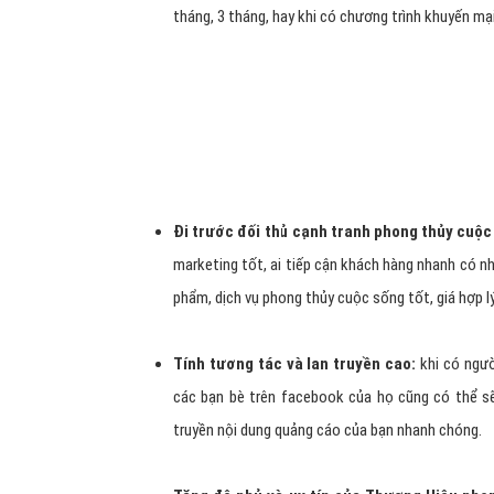
đên 2000đ/ một Click. Hãy liên hệ với công ty chúng tô
thủy cuộc sống, đem lại cho doanh nghiệp bạn giải pháp 
Hotline:
09
Quảng cáo Facebook phong thủy cuộc sốn
thủy cuộc sống muốn
bán hàng online