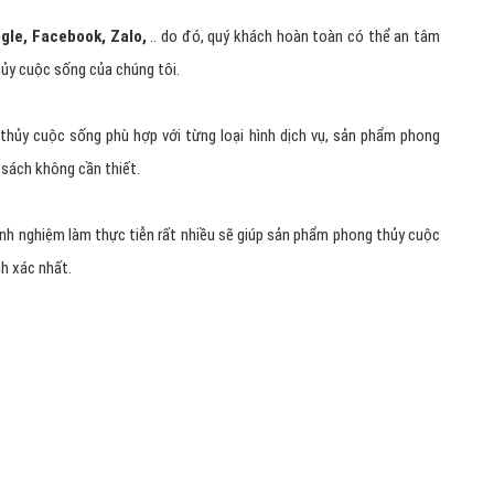
 sống :
bạn có thể quảng cáo phong thủy cuộc sống nội dung, hình
uảng cáo bất kỳ khi nào, chạy trong thời gian mà bạn muốn: 1 tuần, 1
, ... vì vậy mà tiết kiệm chi phí quảng cáo phong thủy cuộc sống.