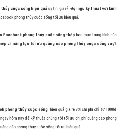
Hỏi đ
Thiết 
Quảng
Quảng
Định n
Nghĩa l
Phần 
 thủy cuộc sống hiệu quả
uy tín, giá rẻ.
Đội ngũ kỹ thuật với kinh