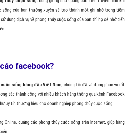
nhu câu phong thủy cuộc sống tiềm năng một cách
và hiệu quả nhất.
áo Facebook phong thủy cuộc sống
 cuộc sống :
có thể chọn lựa đối tượng quảng cáo phong thủy cuộc
 sinh sống ở khu vực nào, có sở thích là gì… một cách dễ dàng.
ủy cuộc sống nhanh chóng:
với hàng tỷ người sử dụng điều này tạo
 hàng phong thủy cuộc sống mới, tạo khách hàng tiềm năng