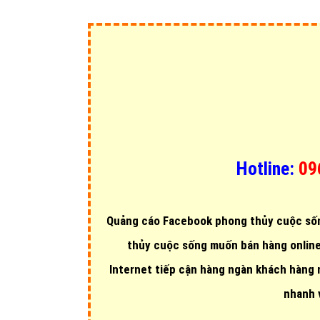
nghiệm triển khai hàng ngàn chiến dịch
quảng cáo Fa
Công ty chúng tôi sẽ giúp bạn
tối ưu chi phí quảng 
thị trường từ 30 - 50%
nhờ sự chuyên sâu, chuyên ng
trội.