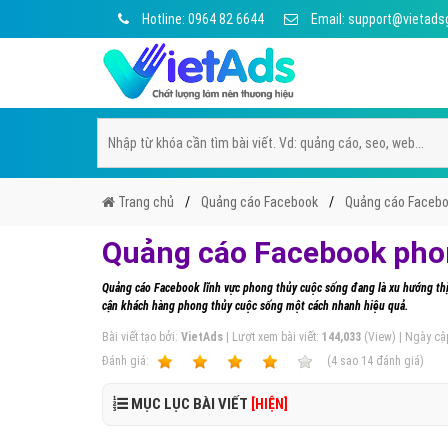
Hotline: 0964 82 6644
Email: support@vietads
Trang chủ
Quảng cáo Facebook
Quảng cáo Facebo
Quảng cáo Facebook pho
Quảng cáo Facebook lĩnh vực phong thủy cuộc sống đang là xu hướng thị 
cận khách hàng phong thủy cuộc sống một cách nhanh hiệu quả.
Bài viết tạo bởi:
VietAds
| Lượt xem bài viết:
144,033
(View) | Ngày cậ
Ðánh giá:
1
2
3
4
5
(
4
sao
14
đánh giá)
MỤC LỤC BÀI VIẾT
[HIỆN]