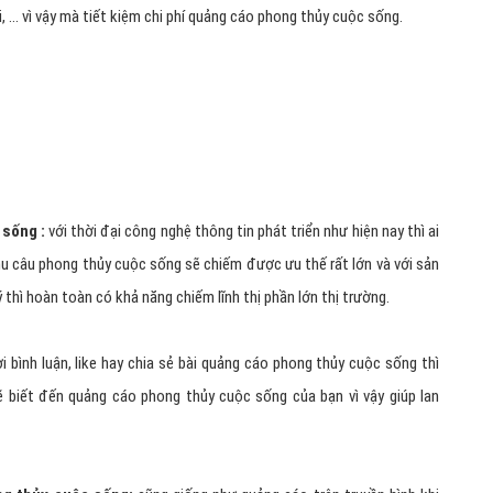
i ngay hôm nay để kỹ thuật chúng tôi tối ưu chi phí quảng cáo phong
quảng cáo phong thủy cuộc sống tối ưu hiệu quả.
64.82.6644
(24/7)
g là sự lựa chọn hàng đầu của doanh nghiệp phong
, xây dựng thương hiệu, hình ảnh của mình trên