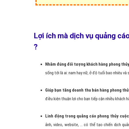
VietAds
là đơn vị cung cấp dịch vụ
quảng c
áo facebo