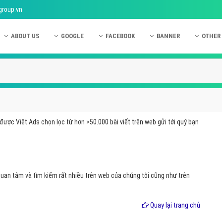
group.vn
ABOUT US
GOOGLE
FACEBOOK
BANNER
OTHER
Giới thiệu công ty Việt Ads
Kinh nghiệm quảng cáo Google
Kinh nghiệm quảng cáo Facebook
Dịch vụ quảng cáo Ban
Quảng
Hướng dẫn thanh toán Việt Ads
Kiến thức quảng cáo Google
Dịch vụ quảng cáo Facebook
Hỏi đáp quảng cáo Ba
Hỏi đá
Chính sách bảo mật Việt Ads
Dịch vụ quảng cáo Google
Kiến thức quảng cáo Facebook
Quảng cáo Banner
Quảng
Chính sách bảo hành & bảo trì Việt Ads
Quảng cáo Google Adwords
Quảng cáo Facebook
Quảng
được Việt Ads chọn lọc từ hơn >50.000 bài viết trên web gửi tới quý bạn
Liên hệ Việt Ads
Các hình thức quảng cáo Google
Hỏi đáp Facebook
Quảng 
Chính sách đại lý Việt Ads
Hướng dẫn chạy quảng cáo Google
Quảng
Tiện ích mở rộng quảng cáo Google
Quảng
an tâm và tìm kiếm rất nhiều trên web của chúng tôi cũng như trên
Hỏi đáp Google
Quảng
Phần 
Quay lại trang chủ