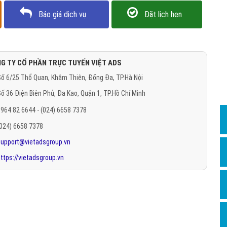
Dịch v
Báo giá dịch vụ
Đặt lịch hẹn
Hỏi đ
Hỏi đ
Hỏi đá
G TY CỔ PHẦN TRỰC TUYẾN VIỆT ADS
Hỏi đá
ố 6/25 Thổ Quan, Khâm Thiên, Đống Đa, TP.Hà Nội
Hỏi đ
ố 36 Điện Biên Phủ, Đa Kao, Quận 1, TP.Hồ Chí Minh
964 82 6644 - (024) 6658 7378
Hỏi đá
(024) 6658 7378
Hỏi đá
support@vietadsgroup.vn
Quảng
ttps://vietadsgroup.vn
Dịch v
Dịch v
Dịch v
Dịch v