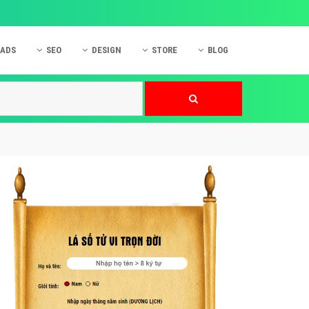
 ADS
SEO
DESIGN
STORE
BLOG
ner
 cáo Mobile
SEO Website
Thiết kế Web
nner
p quảng cáo Instagram
Dịch vụ SEO Website
Thiết kế Website
 cáo Zalo
Hỏi đáp SEO Google
Danh sách Website
 cáo Instagram
Thiết kế Landing Page
cáo Online
Dịch vụ thiết kế Website
 cáo Skype
Hỏi đáp Website
 cáo TVC
 cáo Cốc Cốc
mềm ứng dụng hay