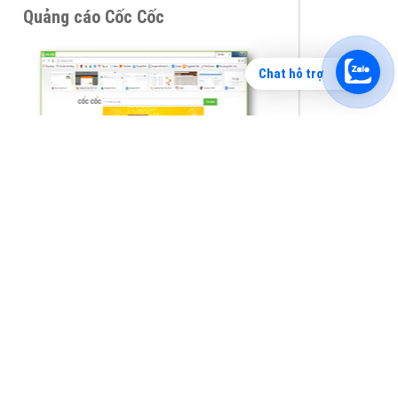
Chat hỗ trợ
Tìm công ty thiết kế website uy tín, chuyên
nghiệp tại Hà Nội là rất khó cho khách hàng.
VietAds xin giới thiệu công ty thiết kế Viet
XEM CHI TIẾT