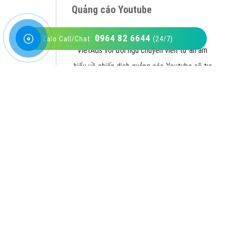
0964 82 6644
Zalo Call/Chat:
(24/7)
VietAds với đội ngũ SEOer giàu kinh nghiệm
được đào tạo bài bản tại các trung tâm SEO
lớn như: Litado, Inet, Vietmoz, Vinalink
XEM CHI TIẾT