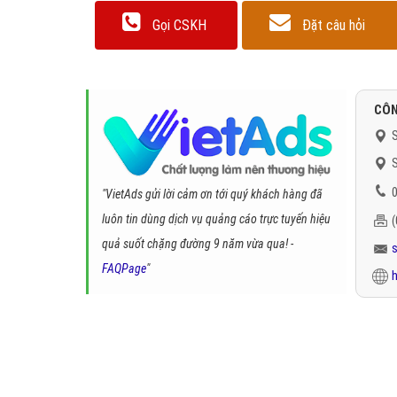
Gọi CSKH
Đặt câu hỏi
CÔN
S
S
0
"VietAds gửi lời cảm ơn tới quý khách hàng đã
luôn tin dùng dịch vụ quảng cáo trực tuyến hiệu
quả suốt chặng đường 9 năm vừa qua! -
FAQPage
"
h