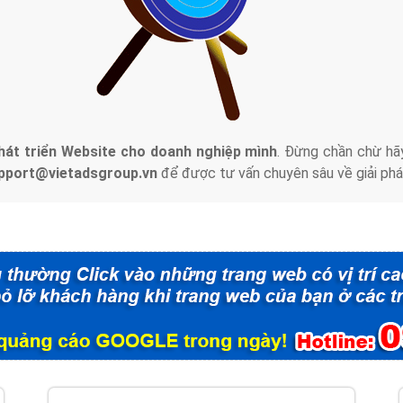
tác Marketing Online?
húng tôi với bề dày kinh nghiệm sẽ tư vấn xây dựng và phát tr
line. Đội ngũ kỹ thuật quảng cáo trực tuyến, SEO, lập trình Web 
uôn
đem đến cho khách hàng sản phẩm/ dịch vụ chất lượng
.