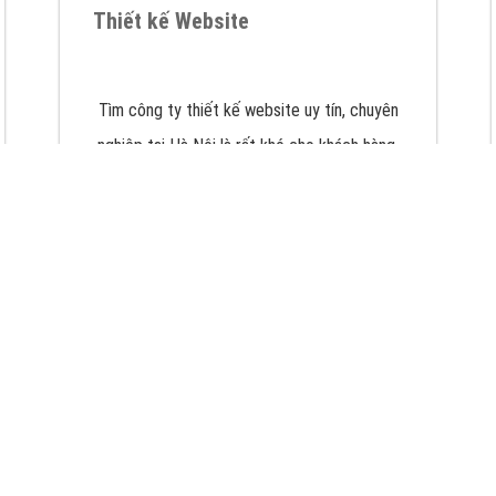
VietAds với đội ngũ chuyên viên tư ấn am
hiểu về chiến dịch quảng cáo Youtube sẽ tư
vấn bạn giải pháp tối ưu, hiệu quả nhất
XEM CHI TIẾT