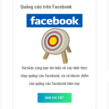
hát triển Website cho doanh nghiệp mình
. Đừng chần chừ hã
support@vietadsgroup.vn
để được tư vấn chuyên sâu về giải phá
Quảng cáo trên Facebook