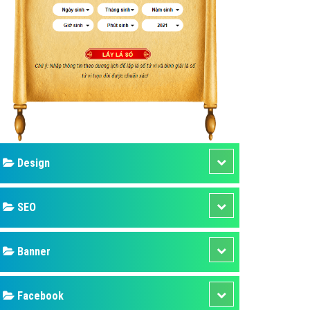
ụ Domain & Hosting
áp phần mềm
áp quảng cáo TVC
p quảng cáo mobile
p quảng cáo Online
áp quảng cáo Skype
p Domain & Hosting
Design
p viết bài Marketing
 cáo Youtube
SEO
ụ quảng cáo Youtube
ụ quảng cáo Cốc Cốc
Banner
ụ quảng cáo Tiktok
Facebook
ụ quảng cáo Zalo