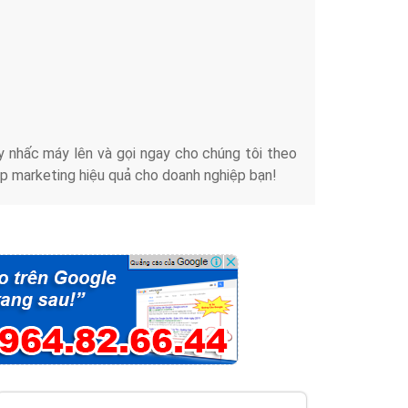
iển thương hiệu của doanh nghiệp bạn với mức chi
chuyên sâu trong nghề, được đào tạo bài bản tại