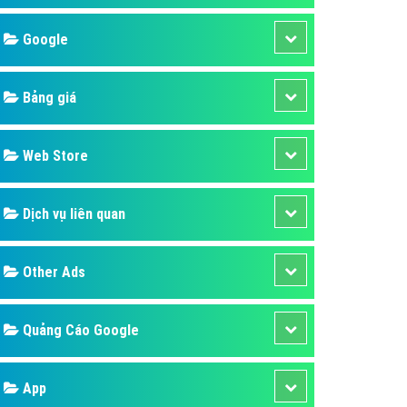
áp quảng cáo Youtube
Google
kế ứng dụng
 cáo Cốc Cốc hiệu quả
Bảng giá
 cáo Zalo chuyên nghiệp
ghĩa
Web Store
à gì
Dịch vụ liên quan
mềm ứng dụng hay
Other Ads
Quảng Cáo Google
App