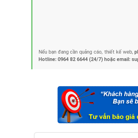
Tại sao chọn công ty Việt Ads làm đối 
Công ty Việt Ads thành lập từ năm 2013
, c
phí mà bạn có thể đầu tư cho marketing on
trung tâm marketing online uy tín hàng năm, l