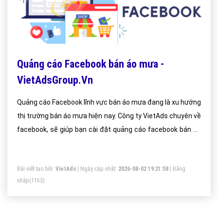
Quảng cáo Facebook bán áo mưa -
VietAdsGroup.Vn
Quảng cáo Facebook lĩnh vực bán áo mưa đang là xu hướng
thị trường bán áo mưa hiện nay. Công ty VietAds chuyên về
facebook, sẽ giúp bạn cài đặt quảng cáo facebook bán áo
mưa tối ưu chi phí thấp, tiếp cận khách hàng bán áo mưa
một cách nhanh hiệu quả.
Bài viết tạo bởi:
VietAds
| Ngày cập nhật:
2026-08-02 19:21:58
|
Đăng
nhập
(1153)