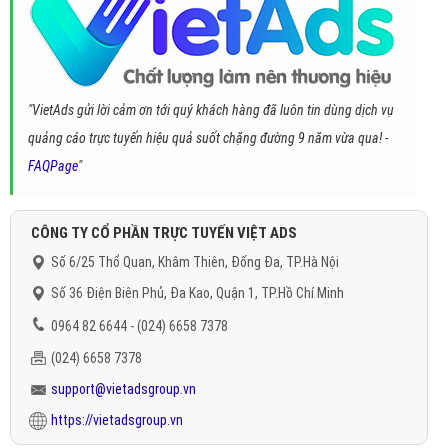
"VietAds gửi lời cảm ơn tới quý khách hàng đã luôn tin dùng dịch vụ
quảng cáo trực tuyến hiệu quả suốt chặng đường 9 năm vừa qua! -
FAQPage
"
CÔNG TY CỔ PHẦN TRỰC TUYẾN VIỆT ADS
Số 6/25 Thổ Quan, Khâm Thiên, Đống Đa, TP.Hà Nội
Số 36 Điện Biên Phủ, Đa Kao, Quận 1, TP.Hồ Chí Minh
0964 82 6644 - (024) 6658 7378
(024) 6658 7378
support@vietadsgroup.vn
https://vietadsgroup.vn