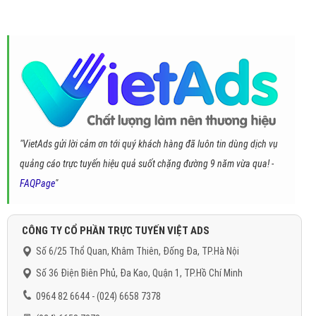
"VietAds gửi lời cảm ơn tới quý khách hàng đã luôn tin dùng dịch vụ
quảng cáo trực tuyến hiệu quả suốt chặng đường 9 năm vừa qua! -
FAQPage
"
CÔNG TY CỔ PHẦN TRỰC TUYẾN VIỆT ADS
Số 6/25 Thổ Quan, Khâm Thiên, Đống Đa, TP.Hà Nội
Số 36 Điện Biên Phủ, Đa Kao, Quận 1, TP.Hồ Chí Minh
0964 82 6644 - (024) 6658 7378