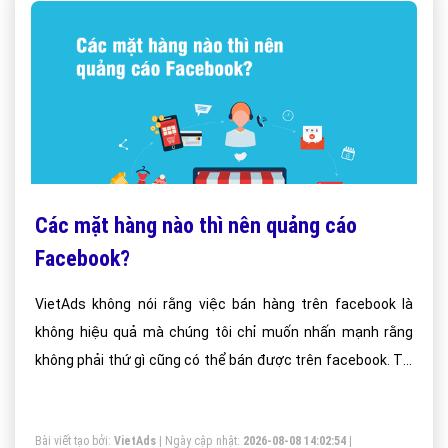
Các mặt hàng nào thì nên quảng cáo
Facebook?
VietAds không nói rằng việc bán hàng trên facebook là
không hiệu quả mà chúng tôi chỉ muốn nhấn mạnh rằng
không phải thứ gì cũng có thể bán được trên facebook. Tại
sao lại như vậy?
Bài viết tạo bởi:
VietAds
| Ngày cập nhật:
2026-08-08 14:02:54
|