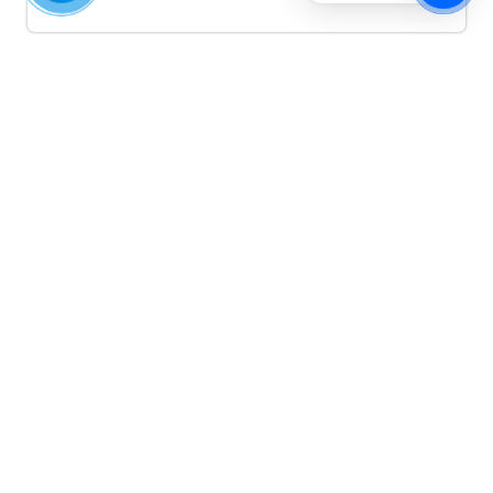
Quảng cáo TikTok
Quảng cáo tiktok đang là hình thức quảng cáo video
hiệu quả hiện nay và được nhiều doanh nghiệp lựa
chọn quảng cáo video