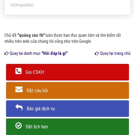
FAQPage
(4662)
Chủ đề
"quảng cáo fb"
luôn được bạn đọc quan tâm và tìm kiếm rất
nhiều trên web của chúng tôi cũng như trên Google.
Quay lại danh mục
"Hỏi đáp là gì"
Quay lại trang chủ
Gọi CSKH
Đặt câu hỏi
Báo giá dịch vụ
Đặt lịch hẹn