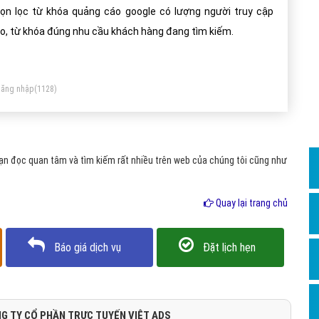
Dịch v
ọn lọc từ khóa quảng cáo google có lượng người truy cập
Hỏi đ
o, từ khóa đúng nhu cầu khách hàng đang tìm kiếm.
Hỏi đ
Hỏi đá
ăng nhập
(1128)
Hỏi đá
Hỏi đ
Hỏi đá
n đọc quan tâm và tìm kiếm rất nhiều trên web của chúng tôi cũng như
Hỏi đá
Quay lại trang chủ
Quảng
Dịch v
Báo giá dịch vụ
Đặt lịch hẹn
Dịch v
Dịch v
Dịch v
G TY CỔ PHẦN TRỰC TUYẾN VIỆT ADS