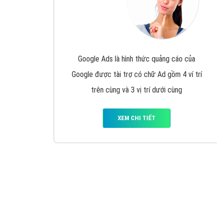
Google Ads là hình thức quảng cáo của
Google được tài trợ có chữ Ad gồm 4 ví trí
trên cùng và 3 vị trí dưới cùng
XEM CHI TIẾT
Công ty SEO Website