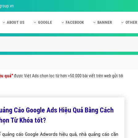
group.vn
ABOUT US
GOOGLE
FACEBOOK
BANNER
OTHER
Giới thiệu công ty Việt Ads
Kinh nghiệm quảng cáo Google
Kinh nghiệm quảng cáo Facebook
Dịch vụ quảng cáo Ban
Quảng
Hướng dẫn thanh toán Việt Ads
Kiến thức quảng cáo Google
Dịch vụ quảng cáo Facebook
Hỏi đáp quảng cáo Ba
Hỏi đá
Chính sách bảo mật Việt Ads
Dịch vụ quảng cáo Google
Kiến thức quảng cáo Facebook
Quảng cáo Banner
Quảng
Chính sách bảo hành & bảo trì Việt Ads
Quảng cáo Google Adwords
Quảng cáo Facebook
Quảng
ệu quả"
được Việt Ads chọn lọc từ hơn >50.000 bài viết trên web gửi tới
Liên hệ Việt Ads
Các hình thức quảng cáo Google
Hỏi đáp Facebook
Quảng 
Chính sách đại lý Việt Ads
Hướng dẫn chạy quảng cáo Google
Quảng
Tiện ích mở rộng quảng cáo Google
Quảng
uảng Cáo Google Ads Hiệu Quả Bằng Cách
Hỏi đáp Google
Quảng
họn Từ Khóa tốt?
Phần 
 quảng cáo Google Adwords hiệu quả, nhà quảng cáo cần