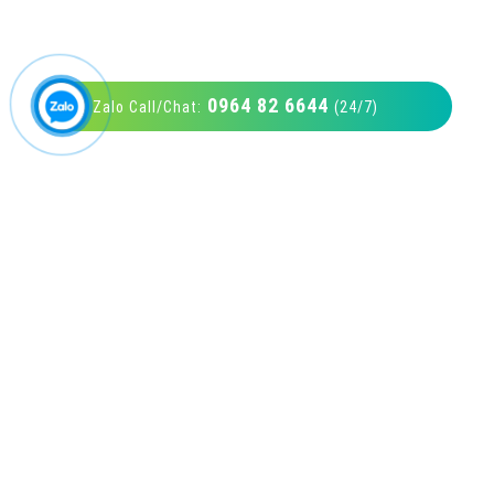
0964 82 6644
Zalo Call/Chat:
(24/7)
VietAds với đội ngũ SEOer giàu kinh nghiệm
được đào tạo bài bản tại các trung tâm SEO
lớn như: Litado, Inet, Vietmoz, Vinalink
XEM CHI TIẾT