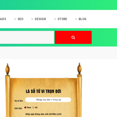
 ADS
SEO
DESIGN
STORE
BLOG
ner
 cáo Mobile
SEO Website
Thiết kế Web
nner
p quảng cáo Instagram
Dịch vụ SEO Website
Thiết kế Website
 cáo Zalo
Hỏi đáp SEO Google
Danh sách Website
 cáo Instagram
Thiết kế Landing Page
cáo Online
Dịch vụ thiết kế Website
 cáo Skype
Hỏi đáp Website
 cáo TVC
 cáo Cốc Cốc
mềm ứng dụng hay