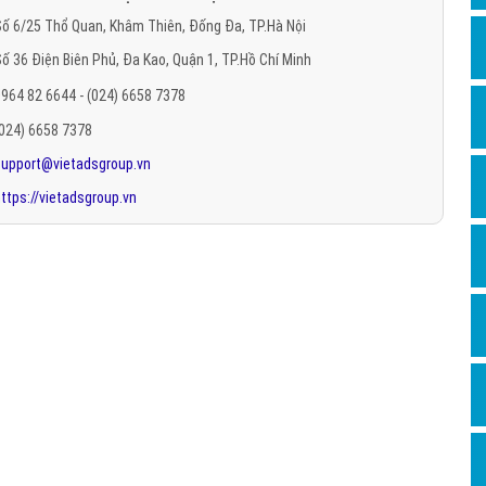
Hỏi đ
ố 6/25 Thổ Quan, Khâm Thiên, Đống Đa, TP.Hà Nội
ố 36 Điện Biên Phủ, Đa Kao, Quận 1, TP.Hồ Chí Minh
Thiết 
964 82 6644 - (024) 6658 7378
Quảng
(024) 6658 7378
Quảng
support@vietadsgroup.vn
Định n
ttps://vietadsgroup.vn
Nghĩa l
Phần 