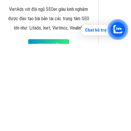
Chat hỗ trợ
Tìm công ty thiết kế website uy tín, chuyên
nghiệp tại Hà Nội là rất khó cho khách hàng.
VietAds xin giới thiệu công ty thiết kế Viet
XEM CHI TIẾT