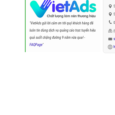
S
S
0
"VietAds gửi lời cảm ơn tới quý khách hàng đã
luôn tin dùng dịch vụ quảng cáo trực tuyến hiệu
quả suốt chặng đường 9 năm vừa qua! -
FAQPage
"
h