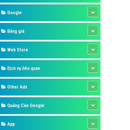
áp quảng cáo Youtube
Google
kế ứng dụng
 cáo Cốc Cốc hiệu quả
Bảng giá
 cáo Zalo chuyên nghiệp
ghĩa
Web Store
à gì
Dịch vụ liên quan
mềm ứng dụng hay
Other Ads
Quảng Cáo Google
App