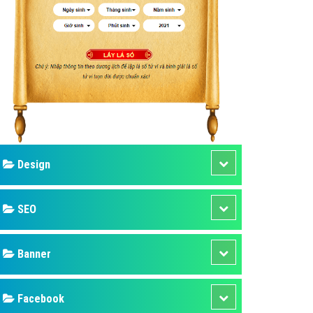
ụ Domain & Hosting
áp phần mềm
áp quảng cáo TVC
p quảng cáo mobile
p quảng cáo Online
áp quảng cáo Skype
p Domain & Hosting
Design
p viết bài Marketing
 cáo Youtube
SEO
ụ quảng cáo Youtube
ụ quảng cáo Cốc Cốc
Banner
ụ quảng cáo Tiktok
Facebook
ụ quảng cáo Zalo