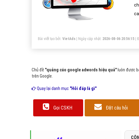
ch
ca
Bài viết tạo bởi:
VietAds
| Ngày cập nhật:
2026-08-06 20:56:15
|
Đ
Chủ đề
"quảng cáo google adwords hiệu quả"
luôn được bạ
trên Google.
Quay lại danh mục
"Hỏi đáp là gì"
Gọi CSKH
Đặt câu hỏi
CÔN