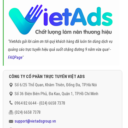
"VietAds gửi lời cảm ơn tới quý khách hàng đã luôn tin dùng dịch vụ
quảng cáo trực tuyến hiệu quả suốt chặng đường 9 năm vừa qua! -
FAQPage
"
CÔNG TY CỔ PHẦN TRỰC TUYẾN VIỆT ADS
Số 6/25 Thổ Quan, Khâm Thiên, Đống Đa, TP.Hà Nội
Số 36 Điện Biên Phủ, Đa Kao, Quận 1, TP.Hồ Chí Minh
0964 82 6644 - (024) 6658 7378
(024) 6658 7378
support@vietadsgroup.vn