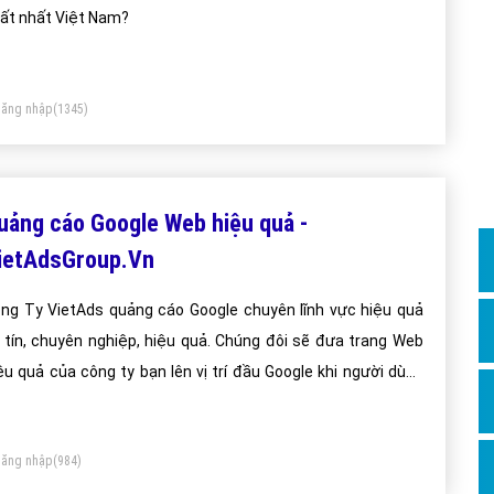
Dịch v
ất nhất Việt Nam?
Hỏi đ
Hỏi đ
ăng nhập
(1345)
Hỏi đá
Hỏi đá
Hỏi đ
uảng cáo Google Web hiệu quả -
Hỏi đá
ietAdsGroup.Vn
Hỏi đá
ng Ty VietAds quảng cáo Google chuyên lĩnh vực hiệu quả
Quảng
 tín, chuyên nghiệp, hiệu quả. Chúng đôi sẽ đưa trang Web
Dịch v
ệu quả của công ty bạn lên vị trí đầu Google khi người dùng
Dịch v
m kiếm từ khóa Google hiệu quả.
Dịch v
ăng nhập
(984)
Dịch v