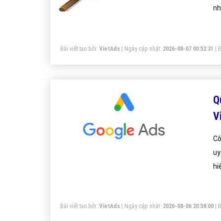
nh
Bài viết tạo bởi:
VietAds
| Ngày cập nhật:
2026-08-07 00:52:31
|
Đ
Q
V
Cô
uy
hi
tì
Bài viết tạo bởi:
VietAds
| Ngày cập nhật:
2026-08-06 20:58:00
|
Đ