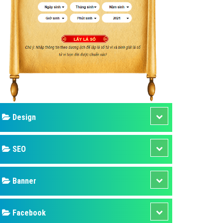
ụ Domain & Hosting
áp phần mềm
áp quảng cáo TVC
p quảng cáo mobile
p quảng cáo Online
áp quảng cáo Skype
p Domain & Hosting
Design
p viết bài Marketing
 cáo Youtube
SEO
ụ quảng cáo Youtube
ụ quảng cáo Cốc Cốc
Banner
ụ quảng cáo Tiktok
Facebook
ụ quảng cáo Zalo