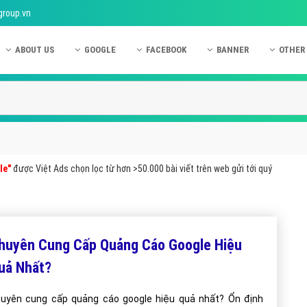
group.vn
ABOUT US
GOOGLE
FACEBOOK
BANNER
OTHER
Giới thiệu công ty Việt Ads
Kinh nghiệm quảng cáo Google
Kinh nghiệm quảng cáo Facebook
Dịch vụ quảng cáo Ban
Quảng
Hướng dẫn thanh toán Việt Ads
Kiến thức quảng cáo Google
Dịch vụ quảng cáo Facebook
Hỏi đáp quảng cáo Ba
Hỏi đá
Chính sách bảo mật Việt Ads
Dịch vụ quảng cáo Google
Kiến thức quảng cáo Facebook
Quảng cáo Banner
Quảng
Chính sách bảo hành & bảo trì Việt Ads
Quảng cáo Google Adwords
Quảng cáo Facebook
Quảng
le"
được Việt Ads chọn lọc từ hơn >50.000 bài viết trên web gửi tới quý
Liên hệ Việt Ads
Các hình thức quảng cáo Google
Hỏi đáp Facebook
Quảng 
Chính sách đại lý Việt Ads
Hướng dẫn chạy quảng cáo Google
Quảng
Tiện ích mở rộng quảng cáo Google
Quảng
huyên Cung Cấp Quảng Cáo Google Hiệu
Hỏi đáp Google
Quảng
uả Nhất?
Phần 
uyên cung cấp quảng cáo google hiệu quả nhất? Ổn định