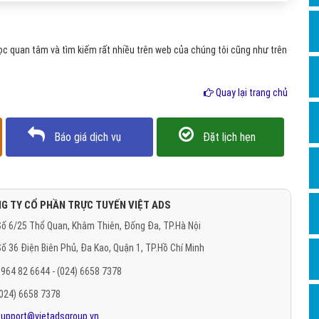
Hỏi đ
Thiết 
c quan tâm và tìm kiếm rất nhiều trên web của chúng tôi cũng như trên
Quảng
Quảng
Quay lại trang chủ
Định n
Báo giá dịch vụ
Đặt lịch hẹn
Nghĩa l
Phần 
G TY CỔ PHẦN TRỰC TUYẾN VIỆT ADS
ố 6/25 Thổ Quan, Khâm Thiên, Đống Đa, TP.Hà Nội
ố 36 Điện Biên Phủ, Đa Kao, Quận 1, TP.Hồ Chí Minh
964 82 6644 - (024) 6658 7378
(024) 6658 7378
support@vietadsgroup.vn