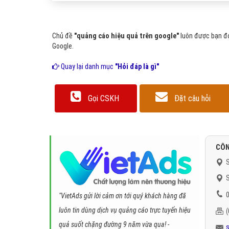
Chủ đề
"quảng cáo hiệu quả trên google"
luôn được bạn đọ
Google.
Quay lại danh mục
"Hỏi đáp là gì"
Gọi CSKH
Đặt câu hỏi
CÔN
S
S
0
"VietAds gửi lời cảm ơn tới quý khách hàng đã
luôn tin dùng dịch vụ quảng cáo trực tuyến hiệu
quả suốt chặng đường 9 năm vừa qua! -