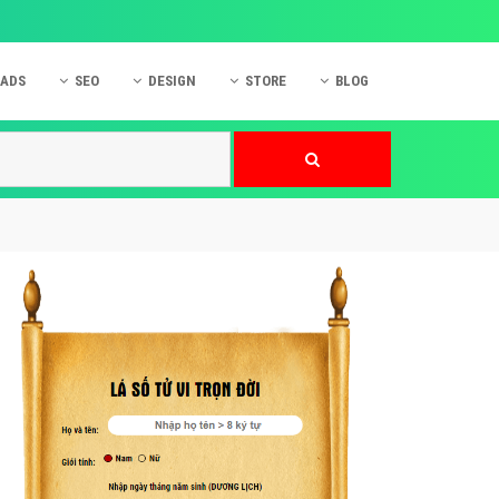
 ADS
SEO
DESIGN
STORE
BLOG
ner
 cáo Mobile
SEO Website
Thiết kế Web
nner
p quảng cáo Instagram
Dịch vụ SEO Website
Thiết kế Website
 cáo Zalo
Hỏi đáp SEO Google
Danh sách Website
 cáo Instagram
Thiết kế Landing Page
cáo Online
Dịch vụ thiết kế Website
 cáo Skype
Hỏi đáp Website
 cáo TVC
 cáo Cốc Cốc
mềm ứng dụng hay