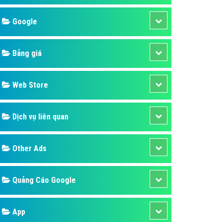
áp quảng cáo Youtube
Google
kế ứng dụng
 cáo Cốc Cốc hiệu quả
Bảng giá
 cáo Zalo chuyên nghiệp
ghĩa
Web Store
à gì
Dịch vụ liên quan
mềm ứng dụng hay
Other Ads
Quảng Cáo Google
App