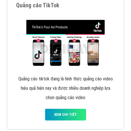
Cốc Cốc là trình duyệt web trực tuyến hiệu quả, hãy
cùng VietAds tìm hiểu về các hình thức quảng cáo
của trình duyệt Cốc Cốc
XEM CHI TIẾT
Quảng cáo Zalo