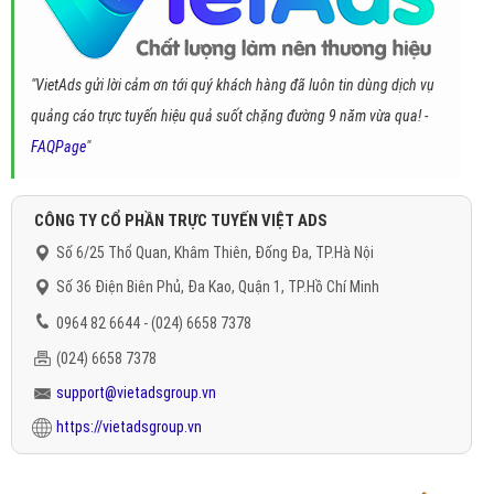
"VietAds gửi lời cảm ơn tới quý khách hàng đã luôn tin dùng dịch vụ
quảng cáo trực tuyến hiệu quả suốt chặng đường 9 năm vừa qua! -
FAQPage
"
CÔNG TY CỔ PHẦN TRỰC TUYẾN VIỆT ADS
Số 6/25 Thổ Quan, Khâm Thiên, Đống Đa, TP.Hà Nội
Số 36 Điện Biên Phủ, Đa Kao, Quận 1, TP.Hồ Chí Minh
0964 82 6644 - (024) 6658 7378
(024) 6658 7378
support@vietadsgroup.vn
https://vietadsgroup.vn