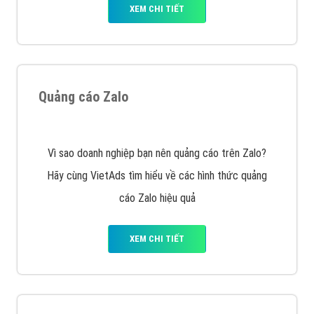
Tìm công ty thiết kế website uy tín, chuyên nghiệp tại
Hà Nội là rất khó cho khách hàng. VietAds xin giới
thiệu công ty thiết kế Viet
XEM CHI TIẾT
Quảng cáo Cốc Cốc