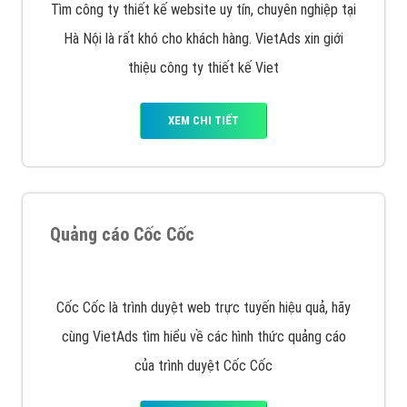
VietAds với đội ngũ chuyên viên tư ấn am hiểu về
chiến dịch quảng cáo Youtube sẽ tư vấn bạn giải pháp
tối ưu, hiệu quả nhất
XEM CHI TIẾT
Thiết kế Website