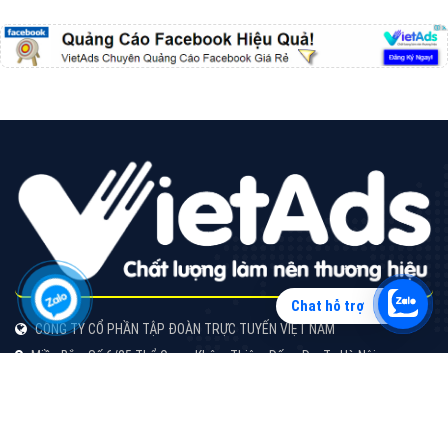
Vì sao doanh nghiệp bạn nên quảng cáo trên Zalo?
Hãy cùng VietAds tìm hiểu về các hình thức quảng
cáo Zalo hiệu quả
XEM CHI TIẾT
Chat hỗ trợ
Quảng cáo TikTok