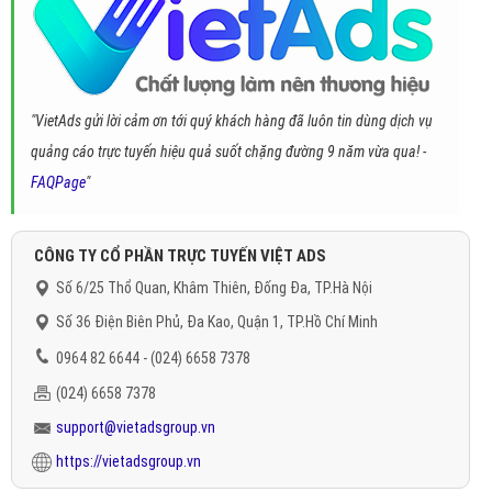
"VietAds gửi lời cảm ơn tới quý khách hàng đã luôn tin dùng dịch vụ
quảng cáo trực tuyến hiệu quả suốt chặng đường 9 năm vừa qua! -
FAQPage
"
CÔNG TY CỔ PHẦN TRỰC TUYẾN VIỆT ADS
Số 6/25 Thổ Quan, Khâm Thiên, Đống Đa, TP.Hà Nội
Số 36 Điện Biên Phủ, Đa Kao, Quận 1, TP.Hồ Chí Minh
0964 82 6644 - (024) 6658 7378
(024) 6658 7378
support@vietadsgroup.vn
https://vietadsgroup.vn