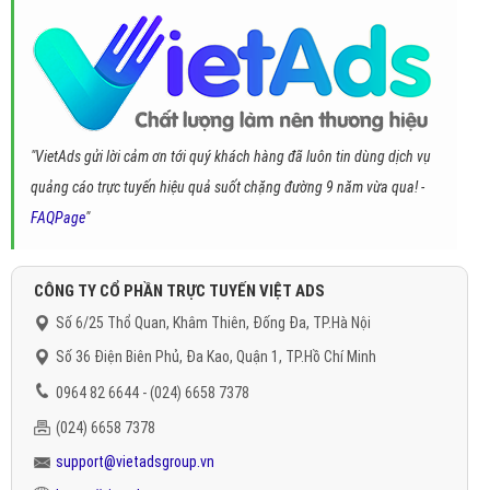
"VietAds gửi lời cảm ơn tới quý khách hàng đã luôn tin dùng dịch vụ
quảng cáo trực tuyến hiệu quả suốt chặng đường 9 năm vừa qua! -
FAQPage
"
CÔNG TY CỔ PHẦN TRỰC TUYẾN VIỆT ADS
Số 6/25 Thổ Quan, Khâm Thiên, Đống Đa, TP.Hà Nội
Số 36 Điện Biên Phủ, Đa Kao, Quận 1, TP.Hồ Chí Minh
0964 82 6644 - (024) 6658 7378
(024) 6658 7378
support@vietadsgroup.vn