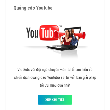
VietAds với đội ngũ SEOer giàu kinh nghiệm được đào
tạo bài bản tại các trung tâm SEO lớn như: Litado,
Inet, Vietmoz, Vinalink
XEM CHI TIẾT
Quảng cáo Youtube