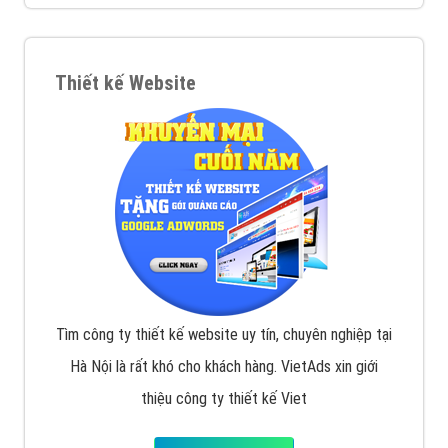
VietAds với đội ngũ chuyên viên tư ấn am hiểu về
chiến dịch quảng cáo Youtube sẽ tư vấn bạn giải pháp
tối ưu, hiệu quả nhất
XEM CHI TIẾT
Thiết kế Website