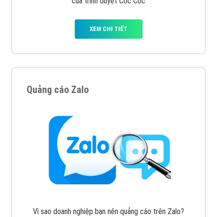
Cốc Cốc là trình duyệt web trực tuyến hiệu quả, hãy
cùng VietAds tìm hiểu về các hình thức quảng cáo
của trình duyệt Cốc Cốc
XEM CHI TIẾT
Quảng cáo Zalo