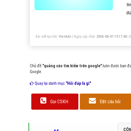
tì
đú
vự
ng
Bài viết tạo bởi:
VietAds
| Ngày cập nhật:
2026-08-07 19:17:48
|
Đ
Chủ đề
"quảng cáo tìm kiếm trên google"
luôn được bạn đọ
Google.
Quay lại danh mục
"Hỏi đáp là gì"
Gọi CSKH
Đặt câu hỏi
CÔN