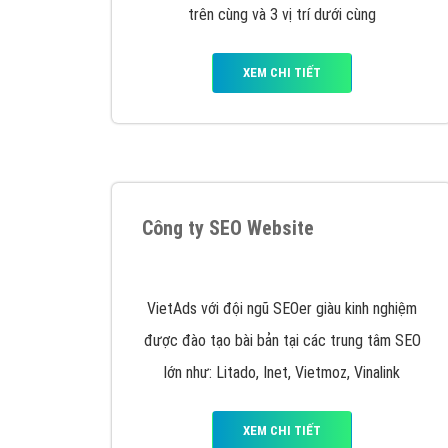
Google Ads là hình thức quảng cáo của
Google được tài trợ có chữ Ad gồm 4 ví trí
trên cùng và 3 vị trí dưới cùng
XEM CHI TIẾT
Công ty SEO Website