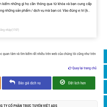
Dịch v
m kiếm những gì họ cần thông qua từ khóa và bạn cung cấp
Hỏi đ
ng những sản phẩm / dịch vụ mà bạn có. Vào đúng vị trí (khu
c địa lý: địa phương, toàn cầu); đúng thời điểm (thời gian:
Hỏi đ
ày, giờ) mà bạn mong muốn.
Hỏi đá
ăng nhập
(1707)
Hỏi đá
Hỏi đ
Hỏi đá
c quan tâm và tìm kiếm rất nhiều trên web của chúng tôi cũng như trên
Hỏi đá
Quay lại trang chủ
Quảng
Dịch v
Báo giá dịch vụ
Đặt lịch hẹn
Dịch v
Dịch v
Dịch v
G TY CỔ PHẦN TRỰC TUYẾN VIỆT ADS