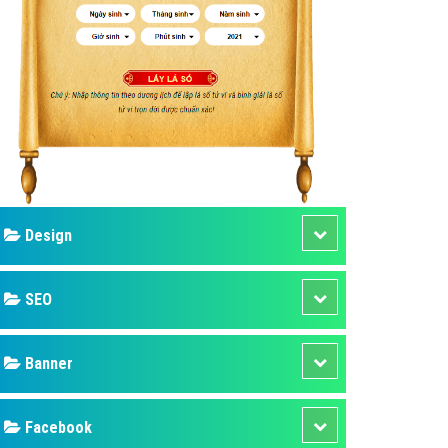
ụ Domain & Hosting
áp phần mềm
áp quảng cáo TVC
p quảng cáo mobile
p quảng cáo Online
áp quảng cáo Skype
p Domain & Hosting
Design
p viết bài Marketing
 cáo Youtube
SEO
ụ quảng cáo Youtube
ụ quảng cáo Cốc Cốc
Banner
ụ quảng cáo Tiktok
Facebook
ụ quảng cáo Zalo