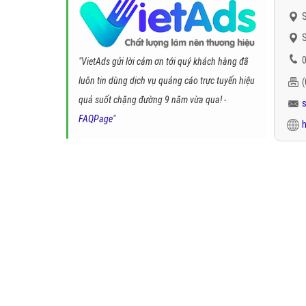
S
S
0
"VietAds gửi lời cảm ơn tới quý khách hàng đã
luôn tin dùng dịch vụ quảng cáo trực tuyến hiệu
quả suốt chặng đường 9 năm vừa qua! -
FAQPage
"
h