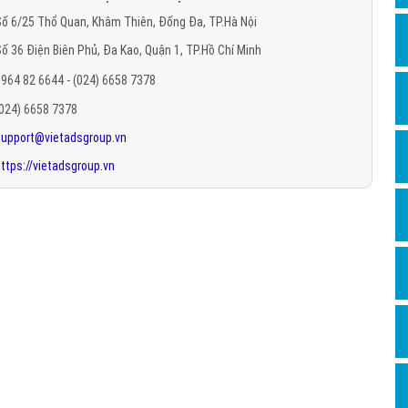
Hỏi đ
ố 6/25 Thổ Quan, Khâm Thiên, Đống Đa, TP.Hà Nội
ố 36 Điện Biên Phủ, Đa Kao, Quận 1, TP.Hồ Chí Minh
Thiết 
964 82 6644 - (024) 6658 7378
Quảng
(024) 6658 7378
Quảng
support@vietadsgroup.vn
Định n
ttps://vietadsgroup.vn
Nghĩa l
Phần 