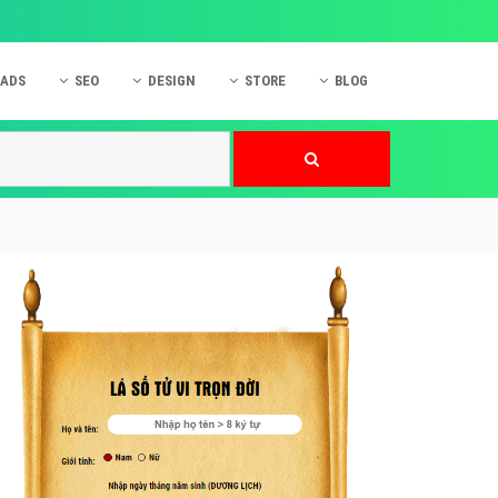
 ADS
SEO
DESIGN
STORE
BLOG
ner
 cáo Mobile
SEO Website
Thiết kế Web
nner
p quảng cáo Instagram
Dịch vụ SEO Website
Thiết kế Website
 cáo Zalo
Hỏi đáp SEO Google
Danh sách Website
 cáo Instagram
Thiết kế Landing Page
cáo Online
Dịch vụ thiết kế Website
 cáo Skype
Hỏi đáp Website
 cáo TVC
 cáo Cốc Cốc
mềm ứng dụng hay