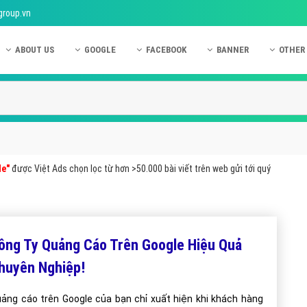
group.vn
ABOUT US
GOOGLE
FACEBOOK
BANNER
OTHER
Giới thiệu công ty Việt Ads
Kinh nghiệm quảng cáo Google
Kinh nghiệm quảng cáo Facebook
Dịch vụ quảng cáo Ban
Quảng
Hướng dẫn thanh toán Việt Ads
Kiến thức quảng cáo Google
Dịch vụ quảng cáo Facebook
Hỏi đáp quảng cáo Ba
Hỏi đá
Chính sách bảo mật Việt Ads
Dịch vụ quảng cáo Google
Kiến thức quảng cáo Facebook
Quảng cáo Banner
Quảng
Chính sách bảo hành & bảo trì Việt Ads
Quảng cáo Google Adwords
Quảng cáo Facebook
Quảng
le"
được Việt Ads chọn lọc từ hơn >50.000 bài viết trên web gửi tới quý
Liên hệ Việt Ads
Các hình thức quảng cáo Google
Hỏi đáp Facebook
Quảng 
Chính sách đại lý Việt Ads
Hướng dẫn chạy quảng cáo Google
Quảng
Tiện ích mở rộng quảng cáo Google
Quảng
ông Ty Quảng Cáo Trên Google Hiệu Quả
Hỏi đáp Google
Quảng
huyên Nghiệp!
Phần 
ảng cáo trên Google của bạn chỉ xuất hiện khi khách hàng