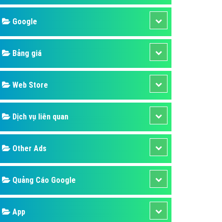
áp quảng cáo Youtube
Google
kế ứng dụng
 cáo Cốc Cốc hiệu quả
Bảng giá
 cáo Zalo chuyên nghiệp
ghĩa
Web Store
à gì
Dịch vụ liên quan
mềm ứng dụng hay
Other Ads
Quảng Cáo Google
App