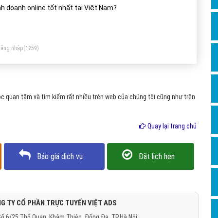
Dịch v
nh doanh online tốt nhất tại Việt Nam?
Hỏi đ
Hỏi đ
ăng nhập
(1259)
Hỏi đá
Hỏi đá
Hỏi đ
c quan tâm và tìm kiếm rất nhiều trên web của chúng tôi cũng như trên
Hỏi đá
Hỏi đá
Quay lại trang chủ
Quảng
Báo giá dịch vụ
Đặt lịch hẹn
Dịch v
Dịch v
Dịch v
G TY CỔ PHẦN TRỰC TUYẾN VIỆT ADS
Dịch v
ố 6/25 Thổ Quan, Khâm Thiên, Đống Đa, TP.Hà Nội