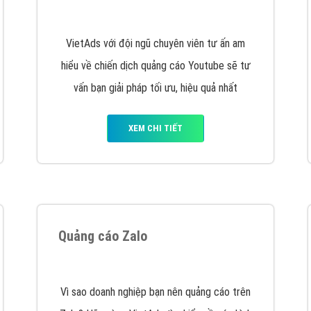
hát triển Website cho doanh nghiệp mình
. Đừng chần chừ hã
support@vietadsgroup.vn
để được tư vấn chuyên sâu về giải phá
Quảng cáo trên Facebook