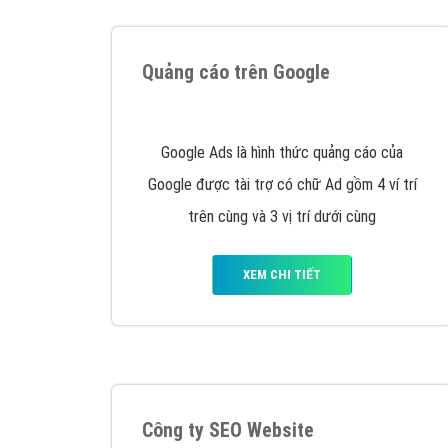
Tại sao chọn công ty Việt Ads làm đối 
Công ty Việt Ads thành lập từ năm 2013
, c
phí mà bạn có thể đầu tư cho marketing on
trung tâm marketing online uy tín hàng năm, l