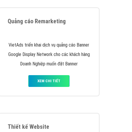
iển thương hiệu của doanh nghiệp bạn với mức chi
chuyên sâu trong nghề, được đào tạo bài bản tại