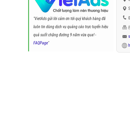
S
0
"VietAds gửi lời cảm ơn tới quý khách hàng đã
luôn tin dùng dịch vụ quảng cáo trực tuyến hiệu
quả suốt chặng đường 9 năm vừa qua! -
FAQPage
"
h