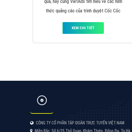
Google Ads là hình thức quảng cáo của
Google được tài trợ có chữ Ad gồm 4 ví trí
trên cùng và 3 vị trí dưới cùng
XEM CHI TIẾT
Công ty SEO Website