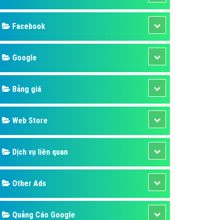
ụ Domain & Hosting
áp phần mềm
áp quảng cáo TVC
p quảng cáo mobile
p quảng cáo Online
áp quảng cáo Skype
p Domain & Hosting
Design
p viết bài Marketing
 cáo Youtube
SEO
ụ quảng cáo Youtube
ụ quảng cáo Cốc Cốc
Banner
ụ quảng cáo Tiktok
Facebook
ụ quảng cáo Zalo