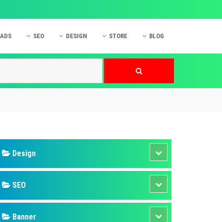
 ADS
SEO
DESIGN
STORE
BLOG
ner
 cáo Mobile
SEO Website
Thiết kế Web
nner
p quảng cáo Instagram
Dịch vụ SEO Website
Thiết kế Website
 cáo Zalo
Hỏi đáp SEO Google
Danh sách Website
 cáo Instagram
Thiết kế Landing Page
cáo Online
Dịch vụ thiết kế Website
 cáo Skype
Hỏi đáp Website
 cáo TVC
 cáo Cốc Cốc
mềm ứng dụng hay