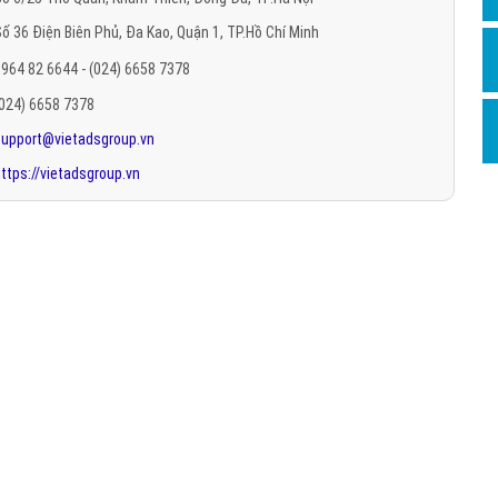
Hỏi đ
ố 36 Điện Biên Phủ, Đa Kao, Quận 1, TP.Hồ Chí Minh
Thiết 
964 82 6644 - (024) 6658 7378
Quảng
(024) 6658 7378
support@vietadsgroup.vn
Quảng
ttps://vietadsgroup.vn
Định n
Nghĩa l
Phần 