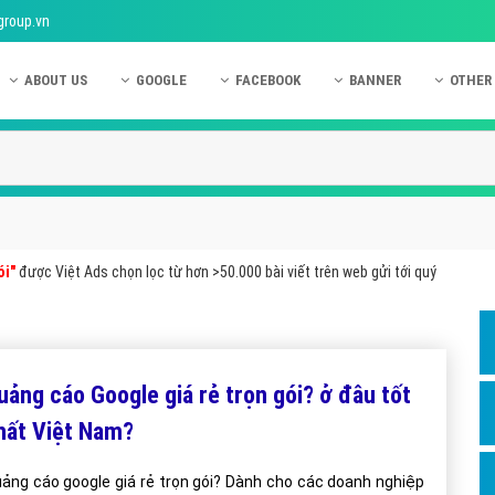
group.vn
ABOUT US
GOOGLE
FACEBOOK
BANNER
OTHER
Giới thiệu công ty Việt Ads
Kinh nghiệm quảng cáo Google
Kinh nghiệm quảng cáo Facebook
Dịch vụ quảng cáo Ban
Quảng
Hướng dẫn thanh toán Việt Ads
Kiến thức quảng cáo Google
Dịch vụ quảng cáo Facebook
Hỏi đáp quảng cáo Ba
Hỏi đá
Chính sách bảo mật Việt Ads
Dịch vụ quảng cáo Google
Kiến thức quảng cáo Facebook
Quảng cáo Banner
Quảng
Chính sách bảo hành & bảo trì Việt Ads
Quảng cáo Google Adwords
Quảng cáo Facebook
Quảng
ói"
được Việt Ads chọn lọc từ hơn >50.000 bài viết trên web gửi tới quý
Liên hệ Việt Ads
Các hình thức quảng cáo Google
Hỏi đáp Facebook
Quảng 
Chính sách đại lý Việt Ads
Hướng dẫn chạy quảng cáo Google
Quảng
Tiện ích mở rộng quảng cáo Google
Quảng
uảng cáo Google giá rẻ trọn gói? ở đâu tốt
Hỏi đáp Google
Quảng
hất Việt Nam?
Phần 
ảng cáo google giá rẻ trọn gói? Dành cho các doanh nghiệp