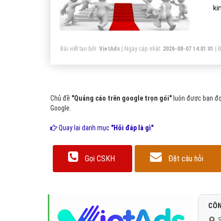
ki
Bài viết tạo bởi:
VietAds
| Ngày cập nhật:
2026-08-07 14:01:01
|
Đ
Chủ đề
"Quảng cáo trên google trọn gói"
luôn được bạn đọ
Google.
Quay lại danh mục
"Hỏi đáp là gì"
Gọi CSKH
Đặt câu hỏi
CÔN
S