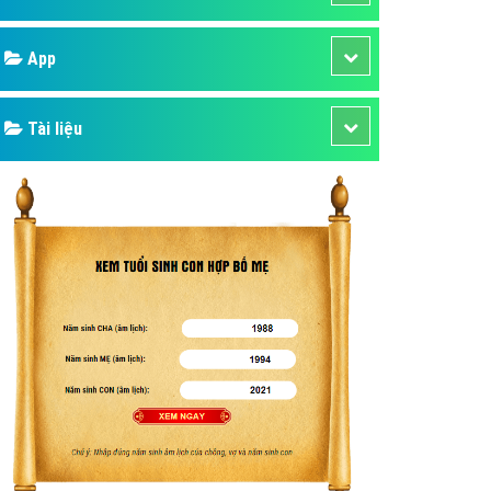
áp quảng cáo Youtube
Google
kế ứng dụng
 cáo Cốc Cốc hiệu quả
Bảng giá
 cáo Zalo chuyên nghiệp
ghĩa
Web Store
à gì
Dịch vụ liên quan
mềm ứng dụng hay
Other Ads
Quảng Cáo Google
App