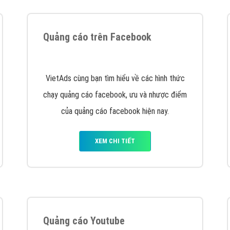
tác Marketing Online?
húng tôi với bề dày kinh nghiệm sẽ tư vấn xây dựng và phát tr
line. Đội ngũ kỹ thuật quảng cáo trực tuyến, SEO, lập trình Web 
uôn
đem đến cho khách hàng sản phẩm/ dịch vụ chất lượng
.