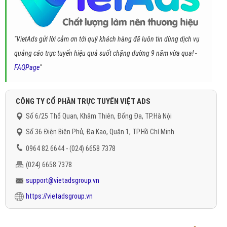
"VietAds gửi lời cảm ơn tới quý khách hàng đã luôn tin dùng dịch vụ
quảng cáo trực tuyến hiệu quả suốt chặng đường 9 năm vừa qua! -
FAQPage
"
CÔNG TY CỔ PHẦN TRỰC TUYẾN VIỆT ADS
Số 6/25 Thổ Quan, Khâm Thiên, Đống Đa, TP.Hà Nội
Số 36 Điện Biên Phủ, Đa Kao, Quận 1, TP.Hồ Chí Minh
0964 82 6644 - (024) 6658 7378
(024) 6658 7378
support@vietadsgroup.vn
https://vietadsgroup.vn