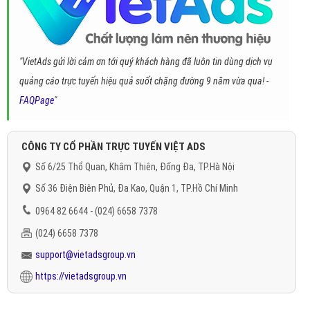
"VietAds gửi lời cảm ơn tới quý khách hàng đã luôn tin dùng dịch vụ
quảng cáo trực tuyến hiệu quả suốt chặng đường 9 năm vừa qua! -
FAQPage
"
CÔNG TY CỔ PHẦN TRỰC TUYẾN VIỆT ADS
Số 6/25 Thổ Quan, Khâm Thiên, Đống Đa, TP.Hà Nội
Số 36 Điện Biên Phủ, Đa Kao, Quận 1, TP.Hồ Chí Minh
0964 82 6644 - (024) 6658 7378
(024) 6658 7378
support@vietadsgroup.vn
https://vietadsgroup.vn