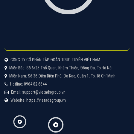
Cốc Cốc là trình duyệt web trực tuyến hiệu quả, hãy
cùng VietAds tìm hiểu về các hình thức quảng cáo
của trình duyệt Cốc Cốc
XEM CHI TIẾT
Quảng cáo Zalo