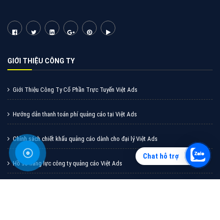
Vì sao doanh nghiệp bạn nên quảng cáo trên Zalo?
Hãy cùng VietAds tìm hiểu về các hình thức quảng
cáo Zalo hiệu quả
XEM CHI TIẾT
Chat hỗ trợ
Quảng cáo TikTok