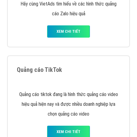
VietAds với đội ngũ chuyên viên tư ấn am hiểu về
chiến dịch quảng cáo Youtube sẽ tư vấn bạn giải pháp
tối ưu, hiệu quả nhất
XEM CHI TIẾT
Thiết kế Website