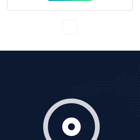
Tìm công ty thiết kế website uy tín, chuyên nghiệp tại
Hà Nội là rất khó cho khách hàng. VietAds xin giới
thiệu công ty thiết kế Viet
XEM CHI TIẾT
Quảng cáo Cốc Cốc