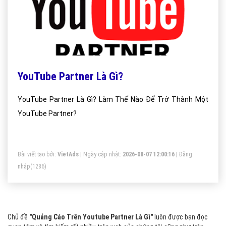
YouTube Partner Là Gì?
YouTube Partner Là Gì? Làm Thế Nào Để Trở Thành Một
YouTube Partner?
Bài viết tạo bởi:
VietAds
| Ngày cập nhật:
2026-08-07 12:00:16
|
Đăng
nhập
(1286)
Chủ đề
"Quảng Cáo Trên Youtube Partner Là Gì"
luôn được bạn đọc