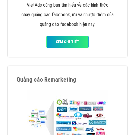
Nếu bạn đang cần quảng cáo, thiết kế web,
phát
triển Website cho doanh nghiệp mình
. Đừng chần
chừ hãy nhấc máy lên và gọi ngay cho chúng tôi theo
Hotline: 0964 82 6644 (24/7) hoặc email:
support@vietadsgroup.vn
để được tư vấn chuyên
sâu về giải pháp marketing hiệu quả cho doanh nghiệp
bạn!