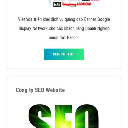
Quảng cáo trên Google
Google Ads là hình thức quảng cáo của Google được
tài trợ có chữ Ad gồm 4 ví trí trên cùng và 3 vị trí
dưới cùng
XEM CHI TIẾT