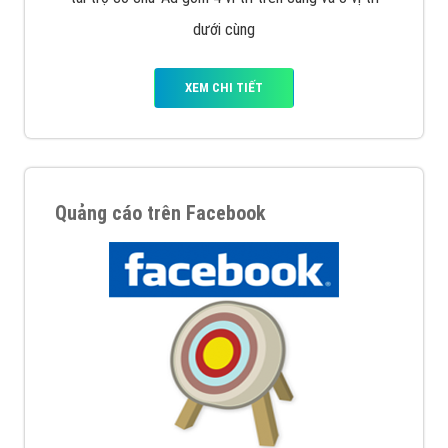
Công ty Việt Ads thành lập từ năm 2013
, chúng tôi
với bề dày kinh nghiệm sẽ tư vấn xây dựng và phát
triển thương hiệu của doanh nghiệp bạn với mức chi
phí mà bạn có thể đầu tư cho marketing online. Đội
ngũ kỹ thuật quảng cáo trực tuyến, SEO, lập trình
Web chuyên sâu trong nghề, được đào tạo bài bản tại
trung tâm marketing online uy tín hàng năm, luôn
đem
đến cho khách hàng sản phẩm/ dịch vụ chất
lượng
.