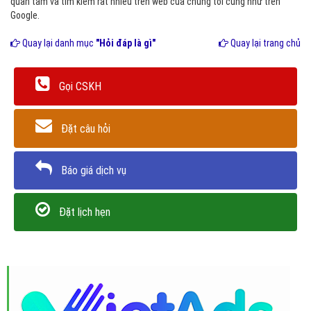
quan tâm và tìm kiếm rất nhiều trên web của chúng tôi cũng như trên
Google.
Quay lại danh mục
"Hỏi đáp là gì"
Quay lại trang chủ
Gọi CSKH
Đặt câu hỏi
Báo giá dịch vụ
Đặt lịch hẹn