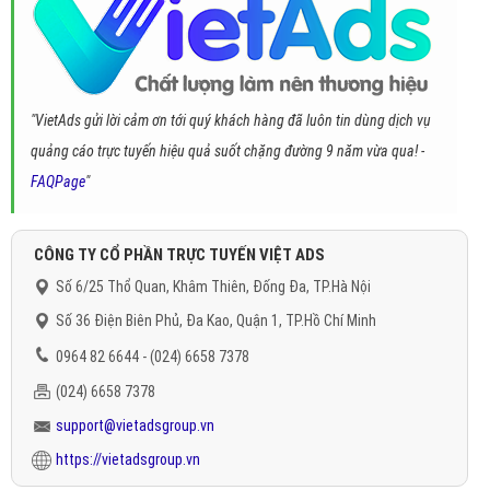
"VietAds gửi lời cảm ơn tới quý khách hàng đã luôn tin dùng dịch vụ
quảng cáo trực tuyến hiệu quả suốt chặng đường 9 năm vừa qua! -
FAQPage
"
CÔNG TY CỔ PHẦN TRỰC TUYẾN VIỆT ADS
Số 6/25 Thổ Quan, Khâm Thiên, Đống Đa, TP.Hà Nội
Số 36 Điện Biên Phủ, Đa Kao, Quận 1, TP.Hồ Chí Minh
0964 82 6644 - (024) 6658 7378
(024) 6658 7378
support@vietadsgroup.vn
https://vietadsgroup.vn