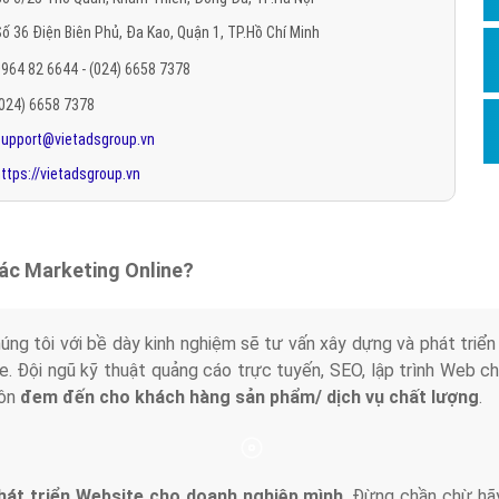
Hỏi đ
ố 36 Điện Biên Phủ, Đa Kao, Quận 1, TP.Hồ Chí Minh
Thiết 
964 82 6644 - (024) 6658 7378
Quảng
(024) 6658 7378
support@vietadsgroup.vn
Quảng
ttps://vietadsgroup.vn
Định n
Nghĩa l
Phần 