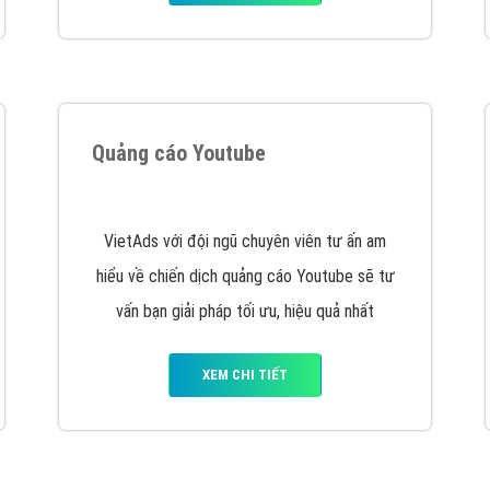
tác Marketing Online?
húng tôi với bề dày kinh nghiệm sẽ tư vấn xây dựng và phát tr
line. Đội ngũ kỹ thuật quảng cáo trực tuyến, SEO, lập trình Web 
uôn
đem đến cho khách hàng sản phẩm/ dịch vụ chất lượng
.