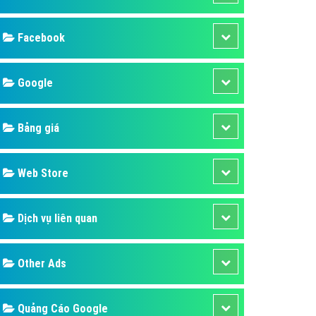
ụ Domain & Hosting
áp phần mềm
áp quảng cáo TVC
p quảng cáo mobile
p quảng cáo Online
áp quảng cáo Skype
p Domain & Hosting
Design
p viết bài Marketing
 cáo Youtube
SEO
ụ quảng cáo Youtube
ụ quảng cáo Cốc Cốc
Banner
ụ quảng cáo Tiktok
Facebook
ụ quảng cáo Zalo