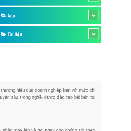
áp quảng cáo Youtube
Google
kế ứng dụng
 cáo Cốc Cốc hiệu quả
Bảng giá
 cáo Zalo chuyên nghiệp
ghĩa
Web Store
à gì
Dịch vụ liên quan
mềm ứng dụng hay
Other Ads
Quảng Cáo Google
App