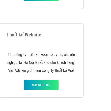
iển thương hiệu của doanh nghiệp bạn với mức chi
chuyên sâu trong nghề, được đào tạo bài bản tại