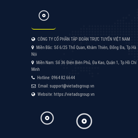
Google Ads là hình thức quảng cáo của
Google được tài trợ có chữ Ad gồm 4 ví trí
trên cùng và 3 vị trí dưới cùng
XEM CHI TIẾT
Công ty SEO Website