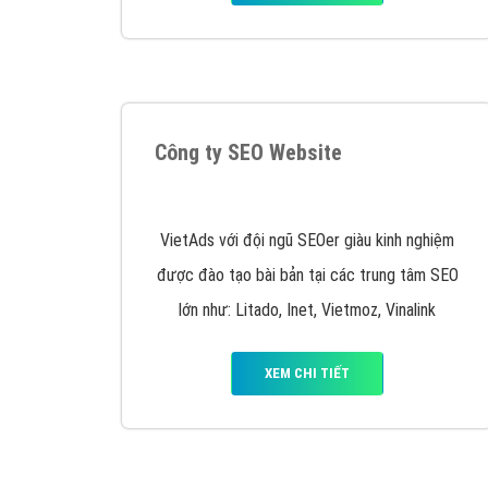
Tại sao chọn công ty Việt Ads làm đối 
Công ty Việt Ads thành lập từ năm 2013
, c
phí mà bạn có thể đầu tư cho marketing on
trung tâm marketing online uy tín hàng năm, l