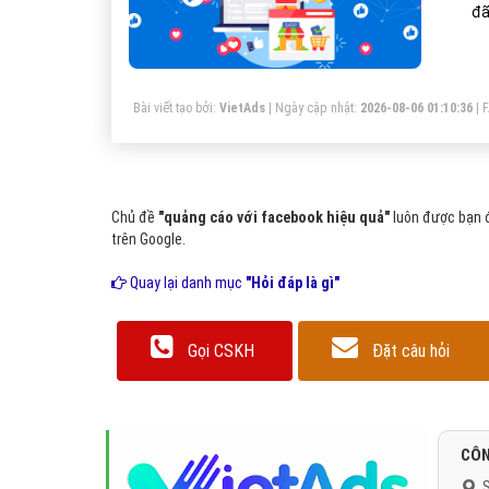
đã
dự
qu
Bài viết tạo bởi:
VietAds
| Ngày cập nhật:
2026-08-06 01:10:36
|
Chủ đề
"quảng cáo với facebook hiệu quả"
luôn được bạn đ
trên Google.
Quay lại danh mục
"Hỏi đáp là gì"
Gọi CSKH
Đặt câu hỏi
CÔN
S