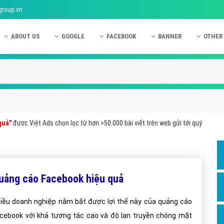
group.vn
ABOUT US
GOOGLE
FACEBOOK
BANNER
OTHER
Giới thiệu công ty Việt Ads
Kinh nghiệm quảng cáo Google
Kinh nghiệm quảng cáo Facebook
Dịch vụ quảng cáo Ban
Quảng
Hướng dẫn thanh toán Việt Ads
Kiến thức quảng cáo Google
Dịch vụ quảng cáo Facebook
Hỏi đáp quảng cáo Ba
Hỏi đá
Chính sách bảo mật Việt Ads
Dịch vụ quảng cáo Google
Kiến thức quảng cáo Facebook
Quảng cáo Banner
Quảng
Chính sách bảo hành & bảo trì Việt Ads
Quảng cáo Google Adwords
Quảng cáo Facebook
Quảng
quả"
được Việt Ads chọn lọc từ hơn >50.000 bài viết trên web gửi tới quý
Liên hệ Việt Ads
Các hình thức quảng cáo Google
Hỏi đáp Facebook
Quảng 
Chính sách đại lý Việt Ads
Hướng dẫn chạy quảng cáo Google
Quảng
Tiện ích mở rộng quảng cáo Google
Quảng
uảng cáo Facebook hiệu quả
Hỏi đáp Google
Quảng
iều doanh nghiệp nắm bắt được lợi thế này của quảng cáo
Phần 
cebook với khả tương tác cao và độ lan truyền chóng mặt