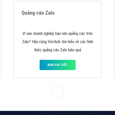
hát triển Website cho doanh nghiệp mình
. Đừng chần chừ hã
support@vietadsgroup.vn
để được tư vấn chuyên sâu về giải phá
Quảng cáo trên Facebook