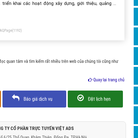
Dịch v
 triển khai các hoạt động xây dựng, giới thiệu, quảng bá
Hỏi đ
ng tới đông đảo cộng đồng mạng xã hội được nhiều người
an tâm hiện nay.
Hỏi đ
FAQPage
(1192)
Hỏi đá
Hỏi đá
Hỏi đ
ọc quan tâm và tìm kiếm rất nhiều trên web của chúng tôi cũng như
Hỏi đá
Hỏi đá
Quay lại trang chủ
Quảng
Báo giá dịch vụ
Đặt lịch hẹn
Dịch v
Dịch v
Dịch v
G TY CỔ PHẦN TRỰC TUYẾN VIỆT ADS
Dịch v
ố 6/25 Thổ Quan, Khâm Thiên, Đống Đa, TP.Hà Nội