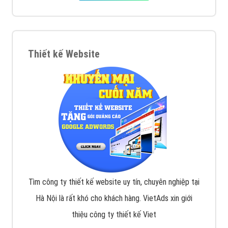
VietAds với đội ngũ chuyên viên tư ấn am hiểu về
chiến dịch quảng cáo Youtube sẽ tư vấn bạn giải pháp
tối ưu, hiệu quả nhất
XEM CHI TIẾT
Thiết kế Website