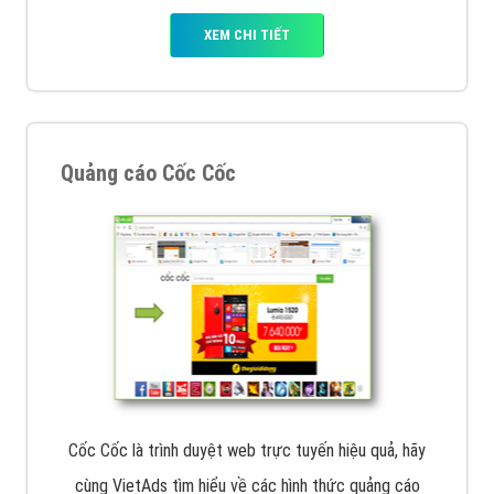
Tìm công ty thiết kế website uy tín, chuyên nghiệp tại
Hà Nội là rất khó cho khách hàng. VietAds xin giới
thiệu công ty thiết kế Viet
XEM CHI TIẾT
Quảng cáo Cốc Cốc