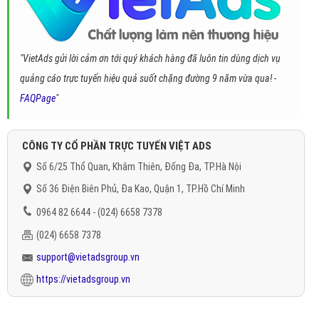
"VietAds gửi lời cảm ơn tới quý khách hàng đã luôn tin dùng dịch vụ
quảng cáo trực tuyến hiệu quả suốt chặng đường 9 năm vừa qua! -
FAQPage
"
CÔNG TY CỔ PHẦN TRỰC TUYẾN VIỆT ADS
Số 6/25 Thổ Quan, Khâm Thiên, Đống Đa, TP.Hà Nội
Số 36 Điện Biên Phủ, Đa Kao, Quận 1, TP.Hồ Chí Minh
0964 82 6644 - (024) 6658 7378
(024) 6658 7378
support@vietadsgroup.vn
https://vietadsgroup.vn