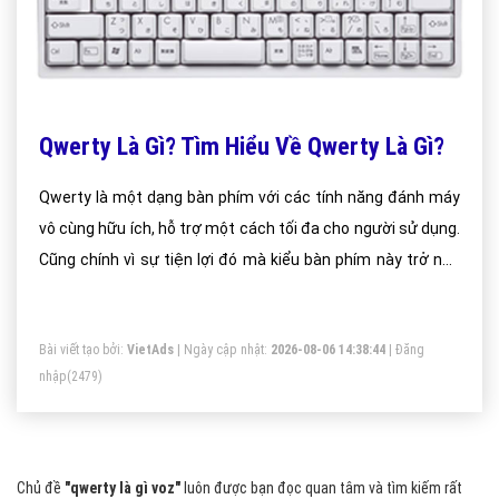
Qwerty Là Gì? Tìm Hiểu Về Qwerty Là Gì?
Qwerty là một dạng bàn phím với các tính năng đánh máy
vô cùng hữu ích, hỗ trợ một cách tối đa cho người sử dụng.
Cũng chính vì sự tiện lợi đó mà kiểu bàn phím này trở nên
rất phổ biến và nhiều người sử dụng nhất trên toàn thế giới.
Chắc các bạn sẽ bất ngờ khi biết rằng tên của bàn phím
Bài viết tạo bởi:
VietAds
| Ngày cập nhật:
2026-08-06 14:38:44
|
Đăng
này chính là tổng hợp của 6 chữ cái đầu tiên ở hàng chữ cái
nhập
(2479)
trên cùng.
Chủ đề
"qwerty là gì voz"
luôn được bạn đọc quan tâm và tìm kiếm rất