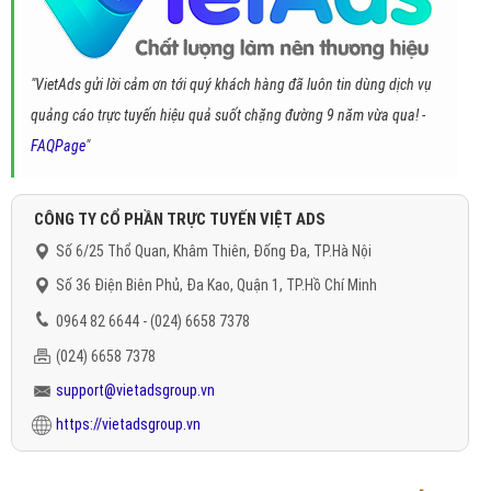
"VietAds gửi lời cảm ơn tới quý khách hàng đã luôn tin dùng dịch vụ
quảng cáo trực tuyến hiệu quả suốt chặng đường 9 năm vừa qua! -
FAQPage
"
CÔNG TY CỔ PHẦN TRỰC TUYẾN VIỆT ADS
Số 6/25 Thổ Quan, Khâm Thiên, Đống Đa, TP.Hà Nội
Số 36 Điện Biên Phủ, Đa Kao, Quận 1, TP.Hồ Chí Minh
0964 82 6644 - (024) 6658 7378
(024) 6658 7378
support@vietadsgroup.vn
https://vietadsgroup.vn