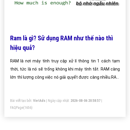
Ram là gì? Sử dụng RAM như thế nào thì
hiệu quả?
RAM là nơi máy tính truy cập xử lí thông tin 1 cách tạm
thời, tức là nó sẽ trống không khi máy tính tắt. RAM càng
lớn thì lượng công việc nó giải quyết được càng nhiều.RAM
nhanh hơn so với ổ đĩa cứng. Thậm chí ngay cả các ổ cứng
thể rắn (solid state drives) mới nhất và tốt nhất cũng phải
Bài viết tạo bởi:
VietAds
| Ngày cập nhật:
2026-08-06 20:58:57
|
“xấu hổ” khi đọ sức với RAM. Trong khi ổ cứng thể rắn (solid
FAQPage
(1656)
state drives) có thể đạt được tốc độ truyền tải hơn 1000
MB/s, module RAM hiện đại vượt qua tốc độ 15000 MB/s.