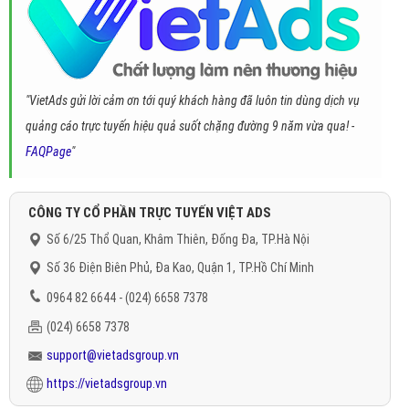
"VietAds gửi lời cảm ơn tới quý khách hàng đã luôn tin dùng dịch vụ
quảng cáo trực tuyến hiệu quả suốt chặng đường 9 năm vừa qua! -
FAQPage
"
CÔNG TY CỔ PHẦN TRỰC TUYẾN VIỆT ADS
Số 6/25 Thổ Quan, Khâm Thiên, Đống Đa, TP.Hà Nội
Số 36 Điện Biên Phủ, Đa Kao, Quận 1, TP.Hồ Chí Minh
0964 82 6644 - (024) 6658 7378
(024) 6658 7378
support@vietadsgroup.vn
https://vietadsgroup.vn