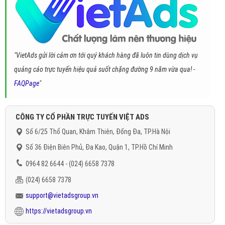
"VietAds gửi lời cảm ơn tới quý khách hàng đã luôn tin dùng dịch vụ
quảng cáo trực tuyến hiệu quả suốt chặng đường 9 năm vừa qua! -
FAQPage
"
CÔNG TY CỔ PHẦN TRỰC TUYẾN VIỆT ADS
Số 6/25 Thổ Quan, Khâm Thiên, Đống Đa, TP.Hà Nội
Số 36 Điện Biên Phủ, Đa Kao, Quận 1, TP.Hồ Chí Minh
0964 82 6644 - (024) 6658 7378
(024) 6658 7378
support@vietadsgroup.vn
https://vietadsgroup.vn