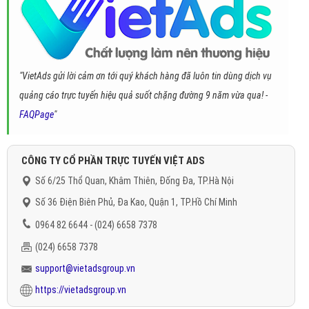
"VietAds gửi lời cảm ơn tới quý khách hàng đã luôn tin dùng dịch vụ
quảng cáo trực tuyến hiệu quả suốt chặng đường 9 năm vừa qua! -
FAQPage
"
CÔNG TY CỔ PHẦN TRỰC TUYẾN VIỆT ADS
Số 6/25 Thổ Quan, Khâm Thiên, Đống Đa, TP.Hà Nội
Số 36 Điện Biên Phủ, Đa Kao, Quận 1, TP.Hồ Chí Minh
0964 82 6644 - (024) 6658 7378
(024) 6658 7378
support@vietadsgroup.vn
https://vietadsgroup.vn