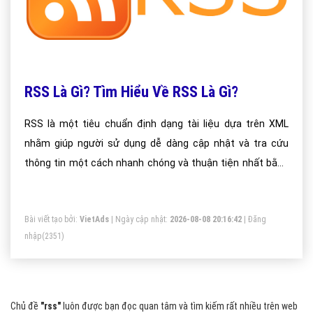
RSS Là Gì? Tìm Hiểu Về RSS Là Gì?
RSS là một tiêu chuẩn định dạng tài liệu dựa trên XML
nhằm giúp người sử dụng dễ dàng cập nhật và tra cứu
thông tin một cách nhanh chóng và thuận tiện nhất bằng
cách tóm lược thông tin vào trong một đoạn dữ liệu ngắn
gọn, hợp chuẩn.
Bài viết tạo bởi:
VietAds
| Ngày cập nhật:
2026-08-08 20:16:42
|
Đăng
nhập
(2351)
Chủ đề
"rss"
luôn được bạn đọc quan tâm và tìm kiếm rất nhiều trên web