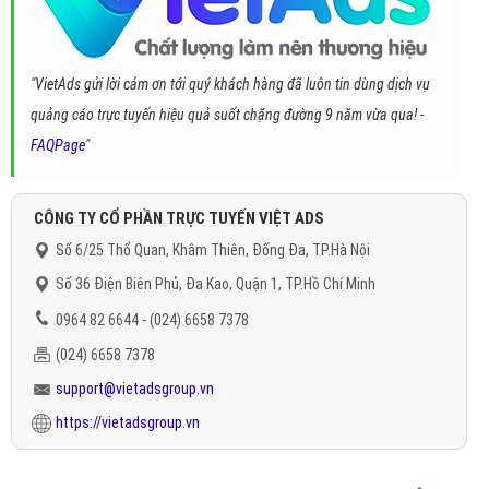
"VietAds gửi lời cảm ơn tới quý khách hàng đã luôn tin dùng dịch vụ
quảng cáo trực tuyến hiệu quả suốt chặng đường 9 năm vừa qua! -
FAQPage
"
CÔNG TY CỔ PHẦN TRỰC TUYẾN VIỆT ADS
Số 6/25 Thổ Quan, Khâm Thiên, Đống Đa, TP.Hà Nội
Số 36 Điện Biên Phủ, Đa Kao, Quận 1, TP.Hồ Chí Minh
0964 82 6644 - (024) 6658 7378
(024) 6658 7378
support@vietadsgroup.vn
https://vietadsgroup.vn