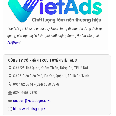
"VietAds gửi lời cảm ơn tới quý khách hàng đã luôn tin dùng dịch vụ
quảng cáo trực tuyến hiệu quả suốt chặng đường 9 năm vừa qua! -
FAQPage
"
CÔNG TY CỔ PHẦN TRỰC TUYẾN VIỆT ADS
Số 6/25 Thổ Quan, Khâm Thiên, Đống Đa, TP.Hà Nội
Số 36 Điện Biên Phủ, Đa Kao, Quận 1, TP.Hồ Chí Minh
0964 82 6644 - (024) 6658 7378
(024) 6658 7378
support@vietadsgroup.vn
https://vietadsgroup.vn