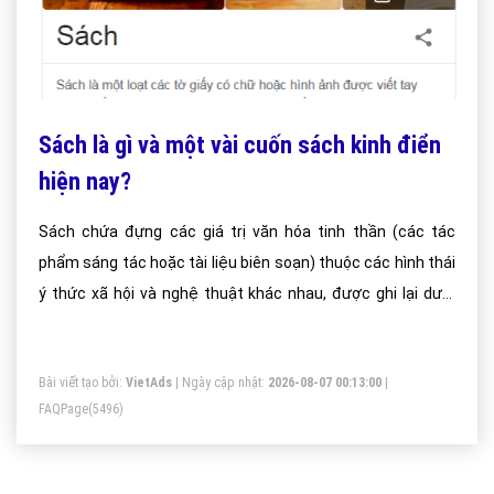
Sách là gì và một vài cuốn sách kinh điển
hiện nay?
Sách chứa đựng các giá trị văn hóa tinh thần (các tác
phẩm sáng tác hoặc tài liệu biên soạn) thuộc các hình thái
ý thức xã hội và nghệ thuật khác nhau, được ghi lại dưới
các dạng ngôn ngữ khác nhau (chữ viết, hình ảnh, âm
thanh, ký hiệu) của các dân tộc khác nhau nhằm để lưu trữ,
Bài viết tạo bởi:
VietAds
| Ngày cập nhật:
2026-08-07 00:13:00
|
tích lũy, truyền bá trong xã hội.
FAQPage
(5496)