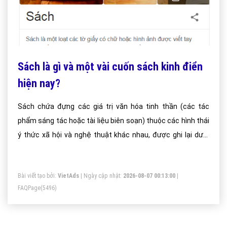
Sách là gì và một vài cuốn sách kinh điển
hiện nay?
Sách chứa đựng các giá trị văn hóa tinh thần (các tác
phẩm sáng tác hoặc tài liệu biên soạn) thuộc các hình thái
ý thức xã hội và nghệ thuật khác nhau, được ghi lại dưới
các dạng ngôn ngữ khác nhau (chữ viết, hình ảnh, âm
thanh, ký hiệu) của các dân tộc khác nhau nhằm để lưu trữ,
Bài viết tạo bởi:
VietAds
| Ngày cập nhật:
2026-08-07 00:13:00
|
tích lũy, truyền bá trong xã hội.
FAQPage
(5496)