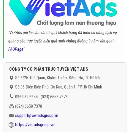
"VietAds gửi lời cảm ơn tới quý khách hàng đã luôn tin dùng dịch vụ
quảng cáo trực tuyến hiệu quả suốt chặng đường 9 năm vừa qua! -
FAQPage
"
CÔNG TY CỔ PHẦN TRỰC TUYẾN VIỆT ADS
Số 6/25 Thổ Quan, Khâm Thiên, Đống Đa, TP.Hà Nội
Số 36 Điện Biên Phủ, Đa Kao, Quận 1, TP.Hồ Chí Minh
0964 82 6644 - (024) 6658 7378
(024) 6658 7378
support@vietadsgroup.vn
https://vietadsgroup.vn