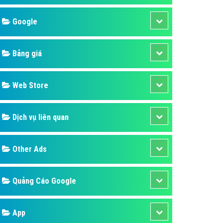
áp quảng cáo Youtube
Google
kế ứng dụng
 cáo Cốc Cốc hiệu quả
Bảng giá
 cáo Zalo chuyên nghiệp
ghĩa
Web Store
à gì
Dịch vụ liên quan
mềm ứng dụng hay
Other Ads
Quảng Cáo Google
App