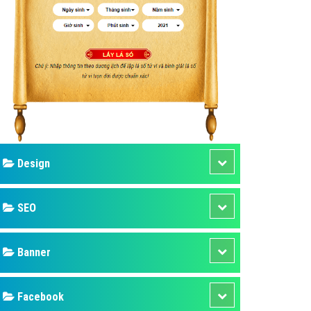
ụ Domain & Hosting
áp phần mềm
áp quảng cáo TVC
p quảng cáo mobile
p quảng cáo Online
áp quảng cáo Skype
p Domain & Hosting
Design
p viết bài Marketing
 cáo Youtube
SEO
ụ quảng cáo Youtube
ụ quảng cáo Cốc Cốc
Banner
ụ quảng cáo Tiktok
Facebook
ụ quảng cáo Zalo