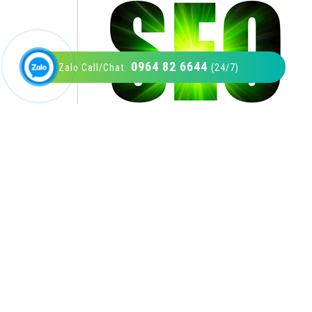
0964 82 6644
Zalo Call/Chat:
(24/7)
VietAds với đội ngũ SEOer giàu kinh nghiệm
được đào tạo bài bản tại các trung tâm SEO
lớn như: Litado, Inet, Vietmoz, Vinalink
XEM CHI TIẾT