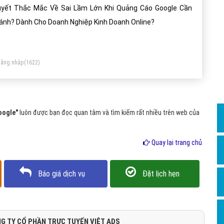
Dịch v
yết Thắc Mắc Về Sai Lầm Lớn Khi Quảng Cáo Google Cần
Hỏi đ
ánh? Dành Cho Doanh Nghiệp Kinh Doanh Online?
Hỏi đ
Hỏi đá
ăng nhập
(1622)
Hỏi đá
Hỏi đ
Hỏi đá
oogle"
luôn được bạn đọc quan tâm và tìm kiếm rất nhiều trên web của
Hỏi đá
Quay lại trang chủ
Quảng
Dịch v
Báo giá dịch vụ
Đặt lịch hẹn
Dịch v
Dịch v
Dịch v
G TY CỔ PHẦN TRỰC TUYẾN VIỆT ADS