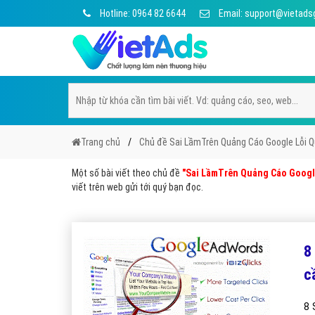
Hotline: 0964 82 6644
Email: support@vietads
Trang chủ
Chủ đề Sai LầmTrên Quảng Cáo Google Lỗi 
Một số bài viết theo chủ đề
"Sai LầmTrên Quảng Cáo Googl
viết trên web gửi tới quý bạn đọc.
8
c
8 