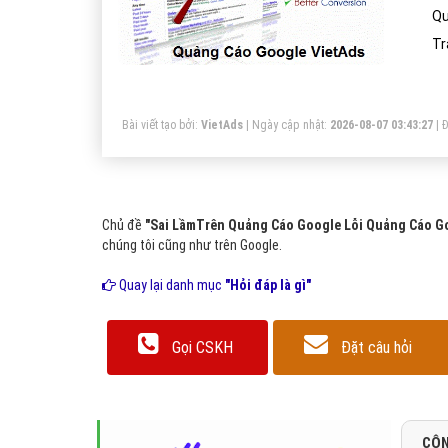
Qu
Tr
Bài viết tạo bởi:
VietAds
| Ngày cập nhật:
2026-08-07 03:43:27
|
Đ
Chủ đề
"Sai LầmTrên Quảng Cáo Google Lỗi Quảng Cáo G
chúng tôi cũng như trên Google.
Quay lại danh mục
"Hỏi đáp là gì"
Gọi CSKH
Đặt câu hỏi
CÔN