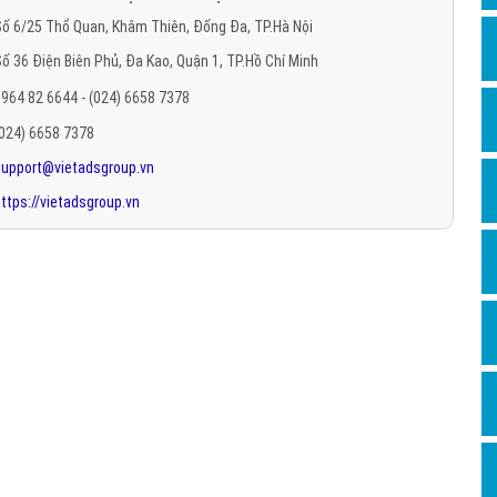
Hỏi đ
ố 6/25 Thổ Quan, Khâm Thiên, Đống Đa, TP.Hà Nội
ố 36 Điện Biên Phủ, Đa Kao, Quận 1, TP.Hồ Chí Minh
Thiết 
964 82 6644 - (024) 6658 7378
Quảng
(024) 6658 7378
Quảng
support@vietadsgroup.vn
Định n
ttps://vietadsgroup.vn
Nghĩa l
Phần 