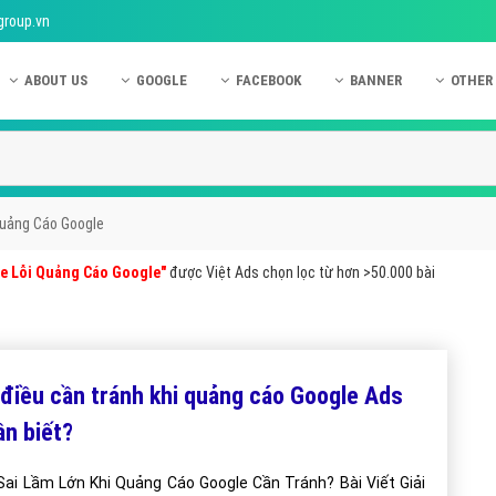
group.vn
ABOUT US
GOOGLE
FACEBOOK
BANNER
OTHER
Giới thiệu công ty Việt Ads
Kinh nghiệm quảng cáo Google
Kinh nghiệm quảng cáo Facebook
Dịch vụ quảng cáo Ban
Quảng
Hướng dẫn thanh toán Việt Ads
Kiến thức quảng cáo Google
Dịch vụ quảng cáo Facebook
Hỏi đáp quảng cáo Ba
Hỏi đá
Chính sách bảo mật Việt Ads
Dịch vụ quảng cáo Google
Kiến thức quảng cáo Facebook
Quảng cáo Banner
Quảng
Quảng Cáo Google
Chính sách bảo hành & bảo trì Việt Ads
Quảng cáo Google Adwords
Quảng cáo Facebook
Quảng
e Lỗi Quảng Cáo Google"
được Việt Ads chọn lọc từ hơn >50.000 bài
Liên hệ Việt Ads
Các hình thức quảng cáo Google
Hỏi đáp Facebook
Quảng 
Chính sách đại lý Việt Ads
Hướng dẫn chạy quảng cáo Google
Quảng
Tiện ích mở rộng quảng cáo Google
Quảng
 điều cần tránh khi quảng cáo Google Ads
Hỏi đáp Google
Quảng
ần biết?
Phần 
Sai Lầm Lớn Khi Quảng Cáo Google Cần Tránh? Bài Viết Giải