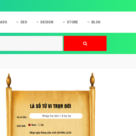
 ADS
SEO
DESIGN
STORE
BLOG
ner
 cáo Mobile
SEO Website
Thiết kế Web
nner
p quảng cáo Instagram
Dịch vụ SEO Website
Thiết kế Website
 cáo Zalo
Hỏi đáp SEO Google
Danh sách Website
 cáo Instagram
Thiết kế Landing Page
cáo Online
Dịch vụ thiết kế Website
 cáo Skype
Hỏi đáp Website
 cáo TVC
 cáo Cốc Cốc
mềm ứng dụng hay