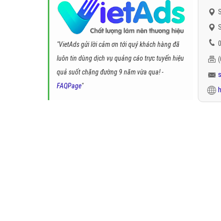
S
S
0
"VietAds gửi lời cảm ơn tới quý khách hàng đã
luôn tin dùng dịch vụ quảng cáo trực tuyến hiệu
quả suốt chặng đường 9 năm vừa qua! -
FAQPage
"
h