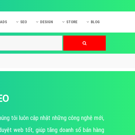
 ADS
SEO
DESIGN
STORE
BLOG
ner
 cáo Mobile
SEO Website
Thiết kế Web
nner
p quảng cáo Instagram
Dịch vụ SEO Website
Thiết kế Website
 cáo Zalo
Hỏi đáp SEO Google
Danh sách Website
 cáo Instagram
Thiết kế Landing Page
cáo Online
Dịch vụ thiết kế Website
 cáo Skype
Hỏi đáp Website
EO
 cáo TVC
 cáo Cốc Cốc
húng tôi luôn cập nhật những công nghệ mới,
mềm ứng dụng hay
duyệt web tốt, giúp tăng doanh số bán hàng