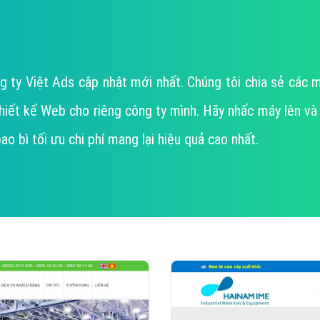
Dịch v
Hỏi đ
Hỏi đ
Hỏi đá
 ty Việt Ads cập nhật mới nhất. Chúng tôi chia sẻ các
Hỏi đá
 kế Web cho riêng công ty mình. Hãy nhấc máy lên và liê
Hỏi đ
ao bì tối ưu chi phí mang lại hiệu quả cao nhất.
Hỏi đá
Hỏi đá
Quảng
Dịch v
Dịch v
Dịch v
Dịch v