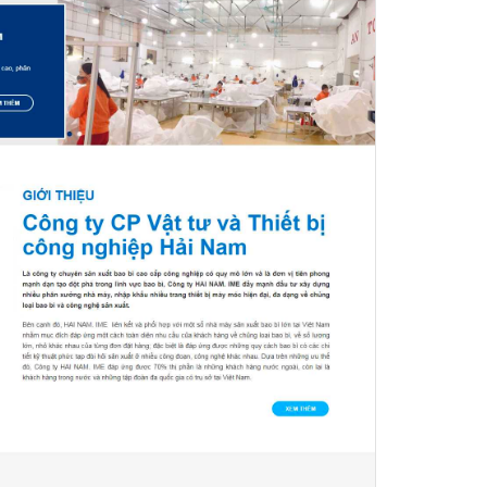
áp quảng cáo Youtube
kế ứng dụng
 cáo Cốc Cốc hiệu quả
 cáo Zalo chuyên nghiệp
ghĩa
à gì
mềm ứng dụng hay