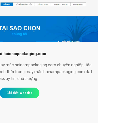
 bì hainampackaging.com
 may mặc hainampackaging.com chuyên nghiệp, tốc
 web thời trang may mặc hainampackaging.com đạt
, uy tín, chất lượng.
Chi tiết Website