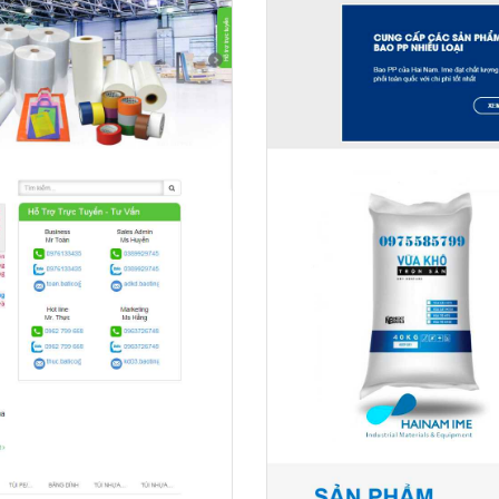
Hỏi đ
Thiết 
Quảng
Quảng
Định n
Nghĩa l
Phần 