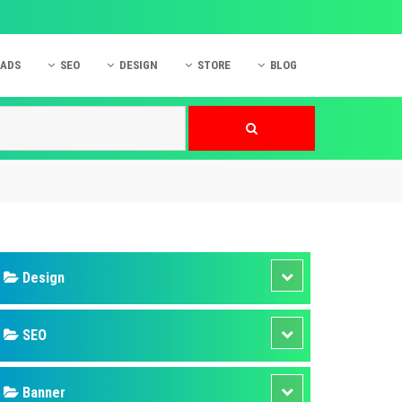
 ADS
SEO
DESIGN
STORE
BLOG
ner
 cáo Mobile
SEO Website
Thiết kế Web
nner
p quảng cáo Instagram
Dịch vụ SEO Website
Thiết kế Website
 cáo Zalo
Hỏi đáp SEO Google
Danh sách Website
 cáo Instagram
Thiết kế Landing Page
cáo Online
Dịch vụ thiết kế Website
 cáo Skype
Hỏi đáp Website
 cáo TVC
 cáo Cốc Cốc
mềm ứng dụng hay