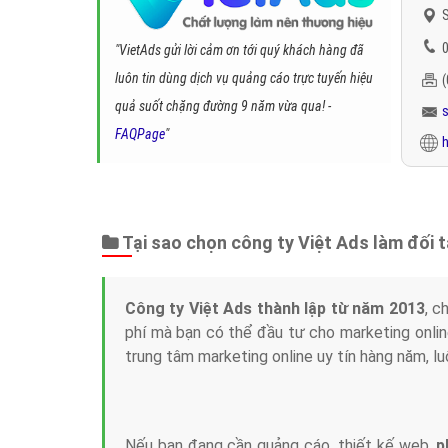
S
0
"VietAds gửi lời cảm ơn tới quý khách hàng đã
luôn tin dùng dịch vụ quảng cáo trực tuyến hiệu
quả suốt chặng đường 9 năm vừa qua! -
FAQPage
"
h