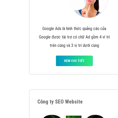
Tại sao chọn công ty Việt Ads làm đối 
Công ty Việt Ads thành lập từ năm 2013
, c
phí mà bạn có thể đầu tư cho marketing on
trung tâm marketing online uy tín hàng năm, l