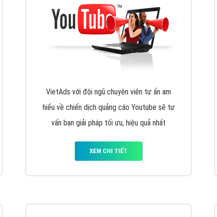
hát triển Website cho doanh nghiệp mình
. Đừng chần chừ hã
support@vietadsgroup.vn
để được tư vấn chuyên sâu về giải phá
Quảng cáo trên Facebook