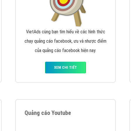
tác Marketing Online?
húng tôi với bề dày kinh nghiệm sẽ tư vấn xây dựng và phát tr
line. Đội ngũ kỹ thuật quảng cáo trực tuyến, SEO, lập trình Web 
uôn
đem đến cho khách hàng sản phẩm/ dịch vụ chất lượng
.