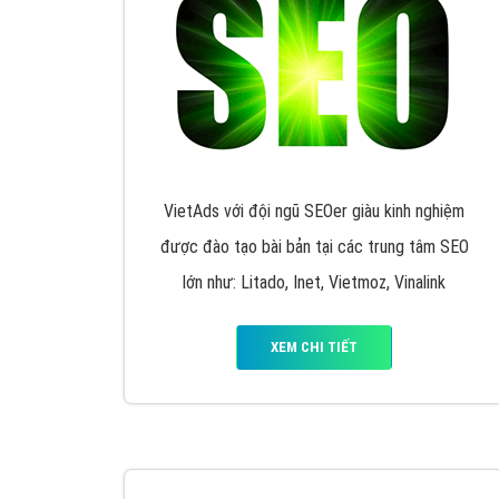
Nếu bạn đang cần quảng cáo, thiết kế web,
p
Hotline: 0964 82 6644 (24/7) hoặc email: 
Quảng cáo trên Google