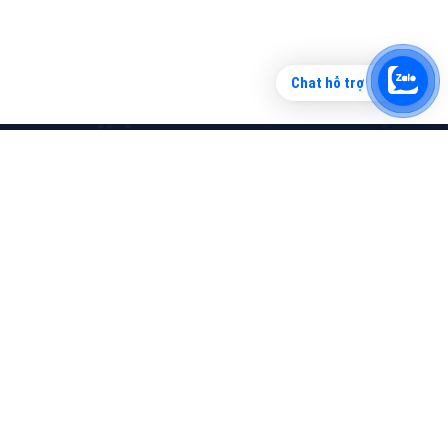
Chat hỗ trợ
Tìm công ty thiết kế website uy tín, chuyên
nghiệp tại Hà Nội là rất khó cho khách hàng.
VietAds xin giới thiệu công ty thiết kế Viet
XEM CHI TIẾT