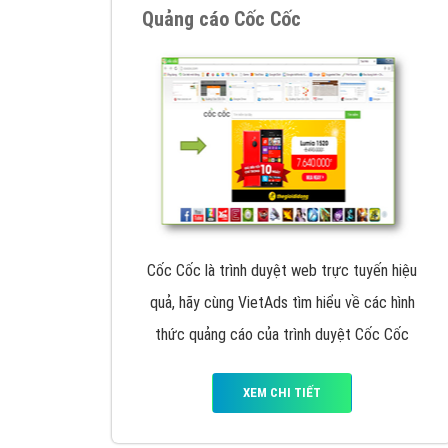
Google Ads là hình thức quảng cáo của
Google được tài trợ có chữ Ad gồm 4 ví trí
trên cùng và 3 vị trí dưới cùng
XEM CHI TIẾT
Công ty SEO Website