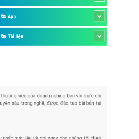
áp quảng cáo Youtube
Google
kế ứng dụng
 cáo Cốc Cốc hiệu quả
Bảng giá
 cáo Zalo chuyên nghiệp
ghĩa
Web Store
à gì
Dịch vụ liên quan
mềm ứng dụng hay
Other Ads
Quảng Cáo Google
App