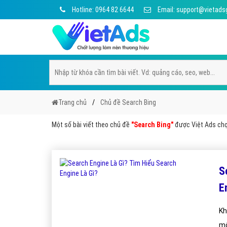
Hotline: 0964 82 6644
Email: support@vietads
Trang chủ
Chủ đề Search Bing
Một số bài viết theo chủ đề
"Search Bing"
được Việt Ads chọn
S
E
Kh
mộ