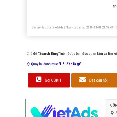
th
ản
fi
Bài viết tạo bởi:
VietAds
| Ngày cập nhật:
2026-08-09 21:37:44
|
Đ
ki
Chủ đề
"Search Bing"
luôn được bạn đọc quan tâm và tìm kiế
Quay lại danh mục
"Hỏi đáp là gì"
Gọi CSKH
Đặt câu hỏi
CÔN
S