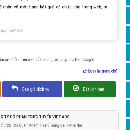
Dịch v
ể nhận về một bảng kết quả có chức các trang web, hình
Hỏi đ
h. video, địa chỉ bản đồ (đối với tên địa danh) hoặc các loại
Hỏi đ
les tài liệu tên sản phẩm, dịch vụ có liên quan đến chủ đề tìm
ăng nhập
(1005)
ếm đó mà người dùng đang muốn tìm.
Hỏi đá
Hỏi đá
Hỏi đ
m rất nhiều trên web của chúng tôi cũng như trên Google.
Hỏi đá
Quay lại trang chủ
Hỏi đá
Quảng
Báo giá dịch vụ
Đặt lịch hẹn
Dịch v
Dịch v
Dịch v
G TY CỔ PHẦN TRỰC TUYẾN VIỆT ADS
ố 6/25 Thổ Quan, Khâm Thiên, Đống Đa, TP.Hà Nội
Dịch v