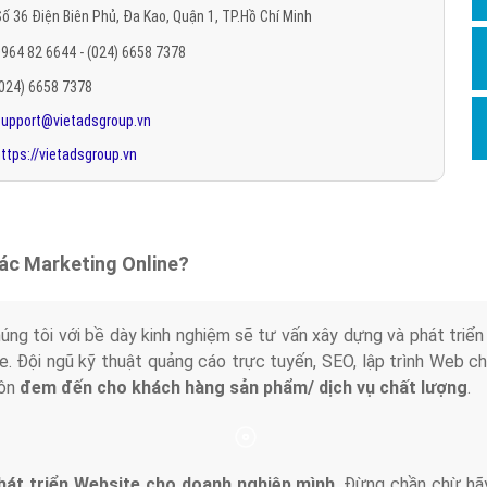
ố 36 Điện Biên Phủ, Đa Kao, Quận 1, TP.Hồ Chí Minh
Hỏi đ
964 82 6644 - (024) 6658 7378
Thiết 
(024) 6658 7378
Quảng
support@vietadsgroup.vn
Quảng
ttps://vietadsgroup.vn
Định n
Nghĩa l
Phần 