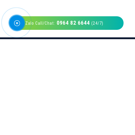
0964 82 6644
Zalo Call/Chat:
(24/7)
VietAds với đội ngũ SEOer giàu kinh nghiệm
được đào tạo bài bản tại các trung tâm SEO
lớn như: Litado, Inet, Vietmoz, Vinalink
XEM CHI TIẾT