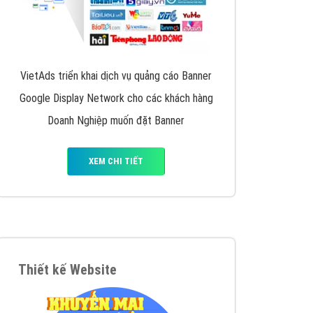
iển thương hiệu của doanh nghiệp bạn với mức chi
chuyên sâu trong nghề, được đào tạo bài bản tại