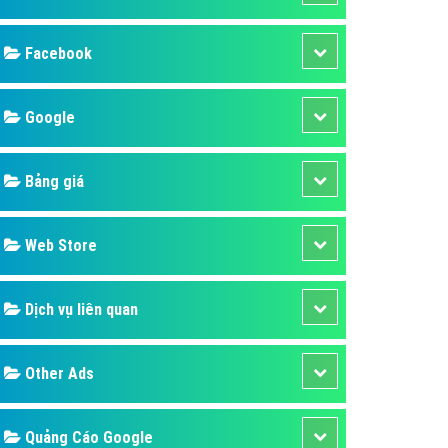
ụ Domain & Hosting
áp phần mềm
áp quảng cáo TVC
p quảng cáo mobile
p quảng cáo Online
áp quảng cáo Skype
p Domain & Hosting
Design
p viết bài Marketing
 cáo Youtube
SEO
ụ quảng cáo Youtube
ụ quảng cáo Cốc Cốc
Banner
ụ quảng cáo Tiktok
Facebook
ụ quảng cáo Zalo