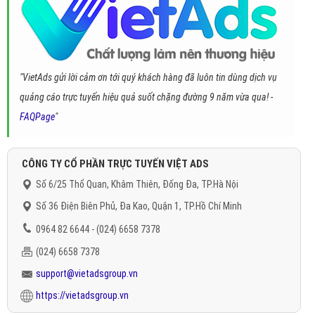
"VietAds gửi lời cảm ơn tới quý khách hàng đã luôn tin dùng dịch vụ
quảng cáo trực tuyến hiệu quả suốt chặng đường 9 năm vừa qua! -
FAQPage
"
CÔNG TY CỔ PHẦN TRỰC TUYẾN VIỆT ADS
Số 6/25 Thổ Quan, Khâm Thiên, Đống Đa, TP.Hà Nội
Số 36 Điện Biên Phủ, Đa Kao, Quận 1, TP.Hồ Chí Minh
0964 82 6644 - (024) 6658 7378
(024) 6658 7378
support@vietadsgroup.vn
https://vietadsgroup.vn