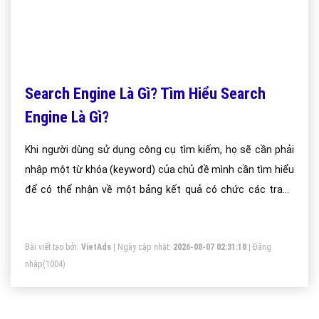
Search Engine Là Gì? Tìm Hiểu Search
Engine Là Gì?
Khi người dùng sử dụng công cụ tìm kiếm, họ sẽ cần phải
nhập một từ khóa (keyword) của chủ đề mình cần tìm hiểu
để có thể nhận về một bảng kết quả có chức các trang
web, hình ảnh. video, địa chỉ bản đồ (đối với tên địa danh)
hoặc các loại files tài liệu tên sản phẩm, dịch vụ có liên
Bài viết tạo bởi:
VietAds
| Ngày cập nhật:
2026-08-07 02:31:18
|
Đăng
quan đến chủ đề tìm kiếm đó mà người dùng đang muốn
nhập
(1004)
tìm.