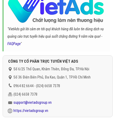
"VietAds gửi lời cảm ơn tới quý khách hàng đã luôn tin dùng dịch vụ
quảng cáo trực tuyến hiệu quả suốt chặng đường 9 năm vừa qua! -
FAQPage
"
CÔNG TY CỔ PHẦN TRỰC TUYẾN VIỆT ADS
Số 6/25 Thổ Quan, Khâm Thiên, Đống Đa, TP.Hà Nội
Số 36 Điện Biên Phủ, Đa Kao, Quận 1, TP.Hồ Chí Minh
0964 82 6644 - (024) 6658 7378
(024) 6658 7378
support@vietadsgroup.vn
https://vietadsgroup.vn