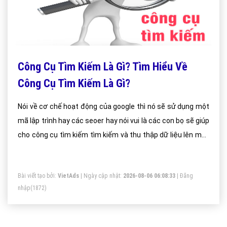
Công Cụ Tìm Kiếm Là Gì? Tìm Hiểu Về
Công Cụ Tìm Kiếm Là Gì?
Nói về cơ chế hoạt động của google thì nó sẽ sử dụng một
mã lập trình hay các seoer hay nói vui là các con bọ sẽ giúp
cho công cụ tìm kiếm tìm kiếm và thu thập dữ liệu lên máy
chủ tìm kiếm google. Khi mà người dùng tìm kiếm một kết
quả nào đó trên công cụ tìm kiếm google thì nó sẽ truy
Bài viết tạo bởi:
VietAds
| Ngày cập nhật:
2026-08-06 06:08:33
|
Đăng
xuất đến kết quả cần thiết cho người dùng.
nhập
(1872)