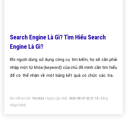
Search Engine Là Gì? Tìm Hiểu Search
Engine Là Gì?
Khi người dùng sử dụng công cụ tìm kiếm, họ sẽ cần phải
nhập một từ khóa (keyword) của chủ đề mình cần tìm hiểu
để có thể nhận về một bảng kết quả có chức các trang
web, hình ảnh. video, địa chỉ bản đồ (đối với tên địa danh)
hoặc các loại files tài liệu tên sản phẩm, dịch vụ có liên
Bài viết tạo bởi:
VietAds
| Ngày cập nhật:
2026-08-07 02:31:18
|
Đăng
quan đến chủ đề tìm kiếm đó mà người dùng đang muốn
nhập
(1004)
tìm.